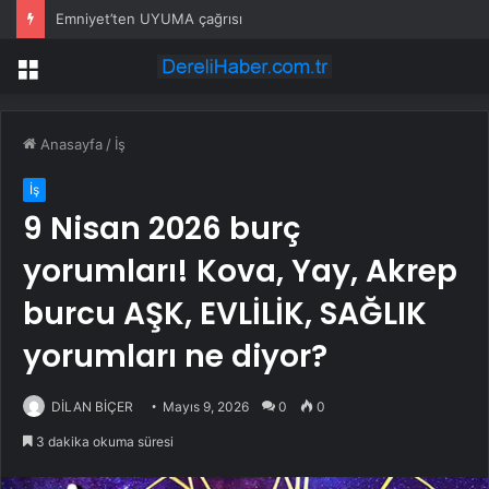
Emniyet’ten UYUMA çağrısı
Menü
Anasayfa
/
İş
İş
9 Nisan 2026 burç
yorumları! Kova, Yay, Akrep
burcu AŞK, EVLİLİK, SAĞLIK
yorumları ne diyor?
DİLAN BİÇER
Mayıs 9, 2026
0
0
3 dakika okuma süresi