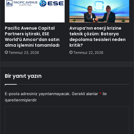
Pacific Avenue Capital
Avrupa’nın enerji krizine
Partners iştiraki, ESE
teknik çözüm: Batarya
World’ü Amcor’dan satın
depolama tesisleri neden
alma işlemini tamamladı
kritik?
Temmuz 23, 2026
Temmuz 22, 2026
Bir yanıt yazın
E-posta adresiniz yayınlanmayacak.
Gerekli alanlar
*
ile
işaretlenmişlerdir
Y
o
r