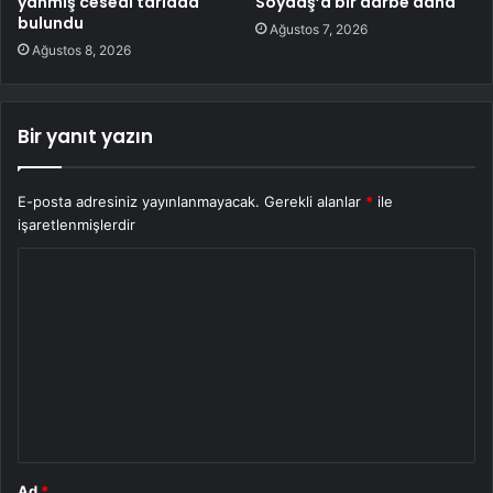
yanmış cesedi tarlada
Soydaş’a bir darbe daha
bulundu
Ağustos 7, 2026
Ağustos 8, 2026
Bir yanıt yazın
E-posta adresiniz yayınlanmayacak.
Gerekli alanlar
*
ile
işaretlenmişlerdir
Y
o
r
u
m
*
Ad
*