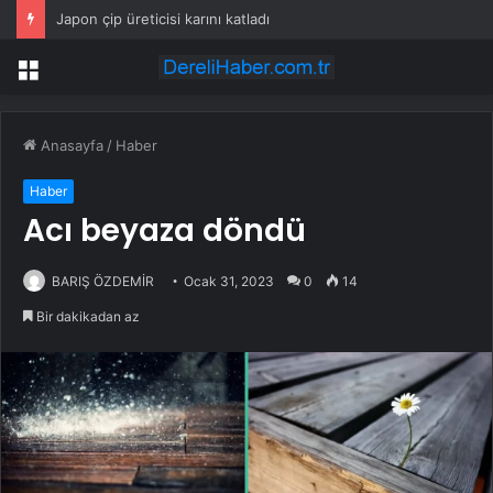
Japon çip üreticisi karını katladı
Menü
Anasayfa
/
Haber
Haber
Acı beyaza döndü
BARIŞ ÖZDEMİR
Ocak 31, 2023
0
14
Bir dakikadan az