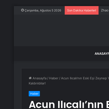
Zhao 
Çarşamba, Ağustos 5 2026
Son Dakika Haberleri
ANASAY
Anasayfa
/
Haber
/
Acun Ilıcalı’nın Eski Eşi Zeynep
Kaldırıldılar!
Haber
Acun Ilıcalı’nın