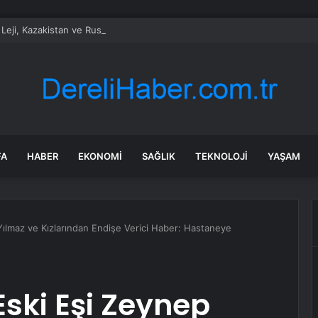
Leji, Kazakistan ve Rusya’ya Ziyaret Gerçekleştiriyor
FA
HABER
EKONOMI
SAĞLIK
TEKNOLOJI
YAŞAM
 Yılmaz ve Kızlarından Endişe Verici Haber: Hastaneye
 Eski Eşi Zeynep