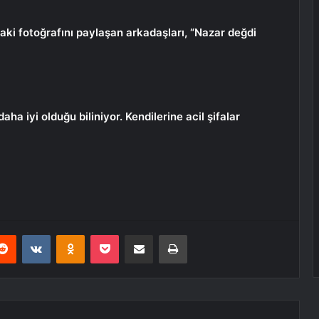
ki fotoğrafını paylaşan arkadaşları, “Nazar değdi
a iyi olduğu biliniyor. Kendilerine acil şifalar
erest
Reddit
VKontakte
Odnoklassniki
Pocket
E-Posta ile paylaş
Yazdır