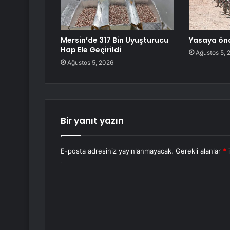
Mersin’de 317 Bin Uyuşturucu
Yasaya önc
Hap Ele Geçirildi
Ağustos 5, 
Ağustos 5, 2026
Bir yanıt yazın
E-posta adresiniz yayınlanmayacak.
Gerekli alanlar
*
i
Y
o
r
u