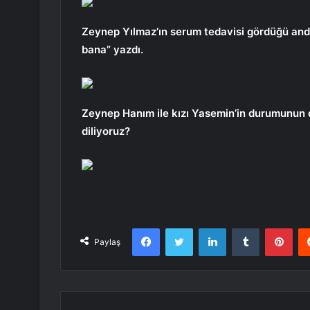
Zeynep Yılmaz’ın serum tedavisi gördüğü anda
bana” yazdı.
Zeynep Hanım ile kızı Yasemin’in durumunun dah
diliyoruz?
Facebook
Twitter
LinkedIn
Tumblr
Pint
Paylaş