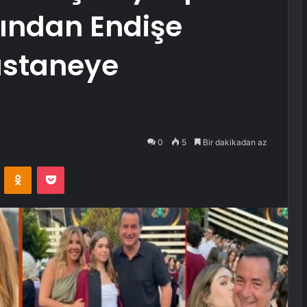
rından Endişe
astaneye
0
5
Bir dakikadan az
VKontakte
Odnoklassniki
Pocket