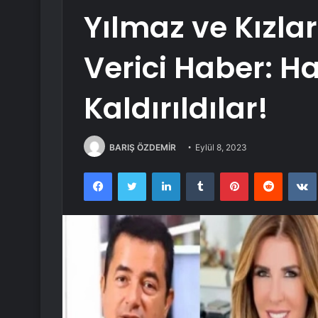
Yılmaz ve Kızla
Verici Haber: H
Kaldırıldılar!
BARIŞ ÖZDEMİR
Eylül 8, 2023
Facebook
Twitter
LinkedIn
Tumblr
Pinterest
Reddit