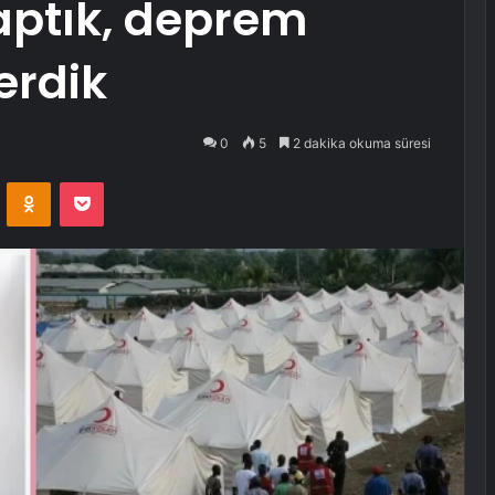
aptık, deprem
erdik
0
5
2 dakika okuma süresi
VKontakte
Odnoklassniki
Pocket