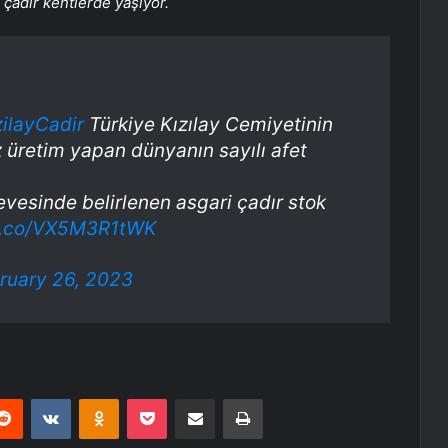
çadır kentlerde yaşıyor.
ilayCadir
Türkiye Kızılay Cemiyetinin
siz üretim yapan dünyanın sayılı afet
evesinde belirlenen asgari çadır stok
/t.co/VX5M3R1tWK
ruary 26, 2023
erest
Reddit
VKontakte
Odnoklassniki
Pocket
E-Posta ile paylaş
Yazdır