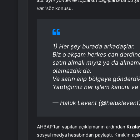
abi. aynı yöntemle toplanan bağışlarla da bu şir
var.”
söz konusu.
1) Her şey burada arkadaşlar.
Biz o akşam herkes can derdind
satın almalı mıyız ya da almama
olamazdık da.
Ve satın alıp bölgeye gönderdik
Yaptığımız her işlem kanuni ve
— Haluk Levent (@haluklevent
AHBAP’tan yapılan açıklamanın ardından
Kızıl
sosyal medya hesabından paylaştı. Kınık’ın açı