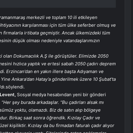
ramanmaraş merkezli ve toplam 10 ili etkileyen
htiyacının karşılanması için tüm ülke seferber olmuş ve
n firmalarla irtibata geçmiştir. Ancak ülkemizdeki tüm
iyesinin düşük olması nedeniyle vatandaşlarımızın
aki olan Dokumacılık A.Ş ile görüştüler. Elimizde 2050
esini hızlıca yaptık ve ertesi sabah 2050 çadırı deprem
di. Erzincan’dan en yakın illere başta Adıyaman ve
 Yine Ankara’dan Hatay’a gönderilmek üzere 10 Şubat’ta
dı.
söylendi.
Levent,
Sosyal medya hesabından yeni bir gönderi
,
“Her şey burada arkadaşlar. “Bu çadırları alsak mı
sümüz yoktu, olamazdı. Biz de satın alıp bölgeye
ur. Birkaç saat sonra öğrendik. Kızılay Çadır ve
zel kişiliktir. Kızılay da bu firmadan faturalı çadır alıyor