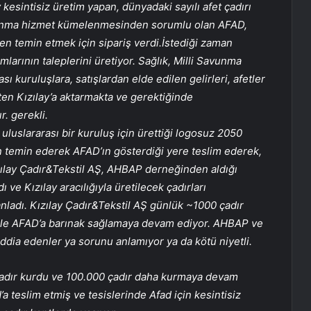
y kesintisiz üretim yapan, dünyadaki sayılı afet çadırı
barınma hizmet kümelenmesinden sorumlu olan AFAD,
nden temin etmek için sipariş verdi.İstediği zaman
mlarının taleplerini üretiyor. Sağlık, Milli Savunma
sı kuruluşlara, satışlardan elde edilen gelirleri, afetler
eten Kızılay’a aktarmakta ve gerektiğinde
. gerekli.
uluslararası bir kuruluş için ürettiği logosuz 2050
an temin ederek AFAD’ın gösterdiği yere teslim ederek,
zılay Çadır&Tekstil AŞ, AHBAP derneğinden aldığı
 ve Kızılay aracılığıyla üretilecek çadırları
nladı. Kızılay Çadır&Tekstil AŞ günlük ~1000 çadır
mi ile AFAD’a barınak sağlamaya devam ediyor. AHBAP ve
ni iddia edenler ya sorunu anlamıyor ya da kötü niyetli.
adır kurdu ve 100.000 çadır daha kurmaya devam
’a teslim etmiş ve tesislerinde Afad için kesintisiz