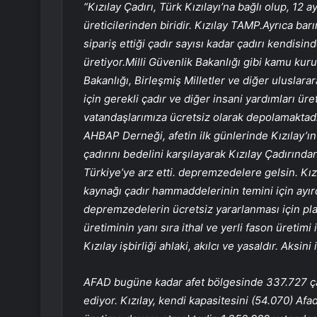
“Kızılay Çadırı, Türk Kızılayı’na bağlı olup, 12 a
üreticilerinden biridir. Kızılay TAMP.Ayrıca 
sipariş ettiği çadır sayısı kadar çadırı kendisi
üretiyor.Milli Güvenlik Bakanlığı gibi kamu kuru
Bakanlığı, Birleşmiş Milletler ve diğer uluslarara
için gerekli çadır ve diğer insani yardımları ür
vatandaşlarımıza ücretsiz olarak depolamaktadır
AHBAP Derneği, afetin ilk günlerinde Kızılay’ın 
çadırını bedelini karşılayarak Kızılay Çadırınd
Türkiye’ye arz etti. depremzedelere gelsin. Kı
kaynağı çadır hammaddelerinin temini için ayırdı
depremzedelerin ücretsiz yararlanması için pla
üretiminin yanı sıra ithal ve yerli fason üreti
Kızılay işbirliği ahlaki, akılcı ve yasaldır. Aksi
AFAD bugüne kadar afet bölgesinde 337.727 ç
ediyor. Kızılay, kendi kapasitesini (54.070) Afad