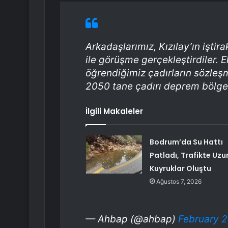
Arkadaşlarımız, Kızılay’ın iştir
ile görüşme gerçekleştirdiler. 
öğrendiğimiz çadırların sözleş
2050 tane çadırı deprem bölge
İlgili Makaleler
Bodrum’da Su Hattı
Patladı, Trafikte Uzu
Kuyruklar Oluştu
Ağustos 7, 2026
— Ahbap (@ahbap)
February 2