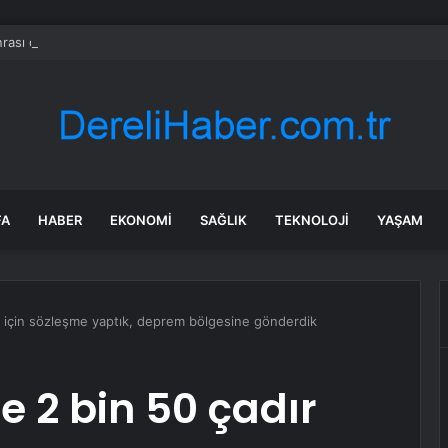
rası deniz uyarısı! Bulanık ve kötü kokulu suda yüzmeyin
FA
HABER
EKONOMI
SAĞLIK
TEKNOLOJI
YAŞAM
ır için sözleşme yaptık, deprem bölgesine gönderdik
le 2 bin 50 çadır