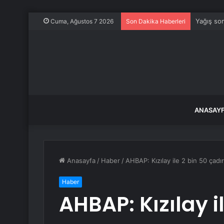
Yağış son
Cuma, Ağustos 7 2026
Son Dakika Haberleri
ANASAY
Anasayfa
/
Haber
/
AHBAP: Kızılay ile 2 bin 50 çad
Haber
AHBAP: Kızılay i