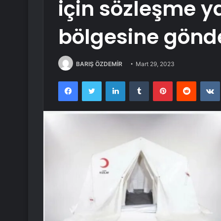
için sözleşme y
bölgesine gönd
BARIŞ ÖZDEMİR
Mart 29, 2023
Facebook
Twitter
LinkedIn
Tumblr
Pinterest
Reddit