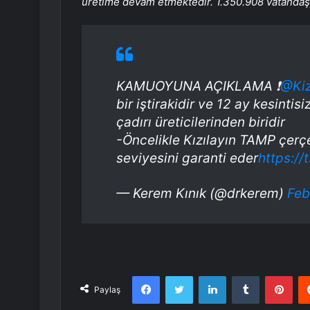
üretime devam etmektedir. 1.350.908 vatandaş 
KAMUOYUNA AÇIKLAMA ❗️
@Kiz
bir iştirakidir ve 12 ay kesinti
çadırı üreticilerinden biridir
-Öncelikle Kızılayın TAMP çerç
seviyesini garanti eder
https:/
— Kerem Kınık (@drkerem)
Feb
Facebook
Twitter
LinkedIn
Tumblr
Pint
Paylaş