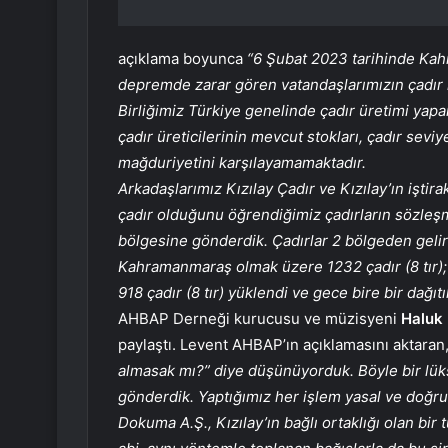
açıklama boyunca
“6 Şubat 2023 tarihinde Kah
depremde zarar gören vatandaşlarımızın çadır i
Birliğimiz Türkiye genelinde çadır üretimi yapa
çadır üreticilerinin mevcut stokları, çadır sev
mağduriyetini karşılayamamaktadır.
Arkadaşlarımız Kızılay Çadır ve Kızılay’ın iştir
çadır olduğunu öğrendiğimiz çadırların sözleşm
bölgesine gönderdik. Çadırlar 2 bölgeden gelir
Kahramanmaraş olmak üzere 1232 çadır (8 tır);
918 çadır (8 tır) yüklendi ve gece bire bir dağıtıl
AHBAP Derneği kurucusu ve müzisyeni
Haluk 
paylaştı. Levent AHBAP’ın açıklamasını aktaran
almasak mı?” diye düşünüyorduk. Böyle bir lük
gönderdik. Yaptığımız her işlem yasal ve doğrud
Dokuma A.Ş., Kızılay’ın bağlı ortaklığı olan bir tü