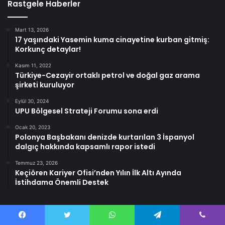
Rastgele Haberler
Mart 13, 2026
17 yaşındaki Yasemin kuma cinayetine kurban gitmiş:
Korkunç detaylar!
Kasım 11, 2022
Türkiye-Cezayir ortaklı petrol ve doğal gaz arama
şirketi kuruluyor
Eylül 30, 2024
UPU Bölgesel Strateji Forumu sona erdi
Ocak 20, 2023
Polonya Başbakanı denizde kurtarılan 3 İspanyol
dalgıç hakkında kapsamlı rapor istedi
Temmuz 23, 2026
Keçiören Kariyer Ofisi’nden Yılın İlk Altı Ayında
İstihdama Önemli Destek
Facebook
Twitter
WhatsApp
Telegram
Viber