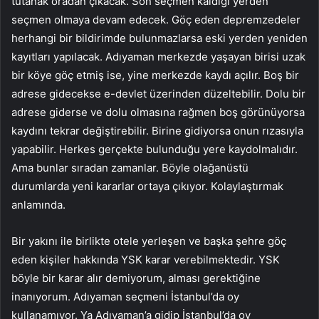
tutanak oradan çıkacak. Son seçmen kaldığı yerden
seçmen olmaya devam edecek. Göç eden depremzedeler
herhangi bir bildirimde bulunmazlarsa eski yerden yeniden
kayıtları yapılacak. Adıyaman merkezde yaşayan birisi uzak
bir köye göç etmiş ise, yine merkezde kaydı açılır. Boş bir
adrese gidecekse e-devlet üzerinden düzeltebilir. Dolu bir
adrese giderse ve dolu olmasına rağmen boş görünüyorsa
kaydını tekrar değiştirebilir. Birine gidiyorsa onun rızasıyla
yapabilir. Herkes gerçekte bulunduğu yere kaydolmalıdır.
Ama bunlar sıradan zamanlar. Böyle olağanüstü
durumlarda yeni kararlar ortaya çıkıyor. Kolaylaştırmak
anlamında.
Bir yakını ile birlikte otele yerleşen ve başka şehre göç
eden kişiler hakkında YSK karar verebilmektedir. YSK
böyle bir karar alır demiyorum, alması gerektiğine
inanıyorum. Adıyaman seçmeni İstanbul’da oy
kullanamıyor. Ya Adıyaman’a gidip İstanbul’da oy