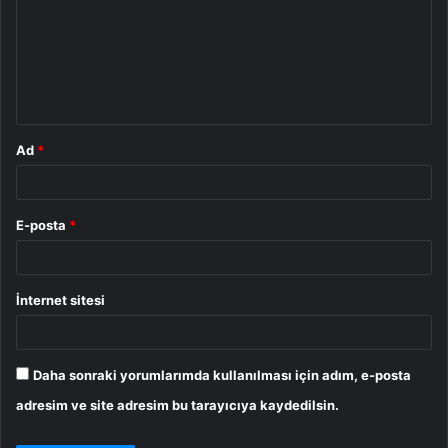
r
u
m
*
Ad
*
E-posta
*
İnternet sitesi
Daha sonraki yorumlarımda kullanılması için adım, e-posta
adresim ve site adresim bu tarayıcıya kaydedilsin.