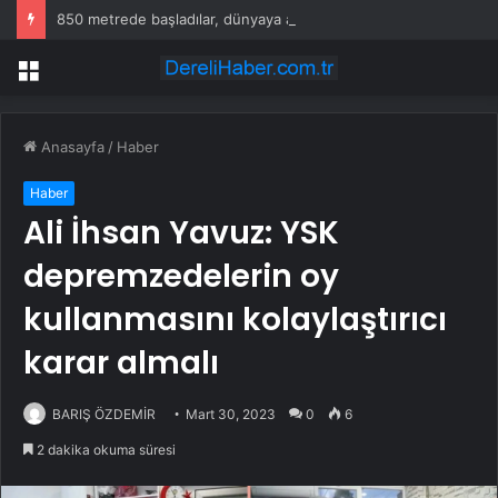
850 metrede başladılar, dünyaya açıldılar: İngiltere’den talep yağıyor
Menü
Anasayfa
/
Haber
Haber
Ali İhsan Yavuz: YSK
depremzedelerin oy
kullanmasını kolaylaştırıcı
karar almalı
BARIŞ ÖZDEMİR
Mart 30, 2023
0
6
2 dakika okuma süresi