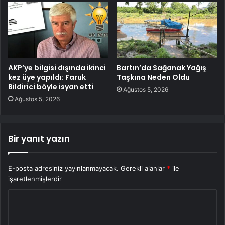
AKP’ye bilgisi dışında ikinci
Bartın’da Sağanak Yağış
kez üye yapıldı: Faruk
Taşkına Neden Oldu
Bildirici böyle isyan etti
Ağustos 5, 2026
Ağustos 5, 2026
Bir yanıt yazın
E-posta adresiniz yayınlanmayacak.
Gerekli alanlar
*
ile
işaretlenmişlerdir
Y
o