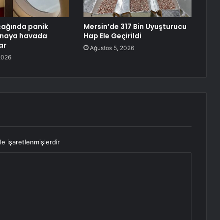
çağında panik
Mersin’de 317 Bin Uyuşturucu
rtınaya havada
Hap Ele Geçirildi
ar
Ağustos 5, 2026
2026
le işaretlenmişlerdir