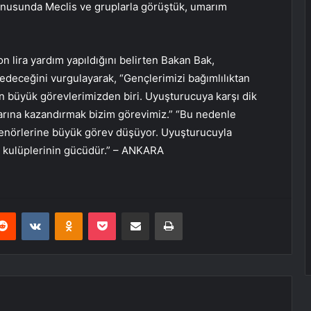
konusunda Meclis ve gruplarla görüştük, umarım
n lira yardım yapıldığını belirten Bakan Bak,
edeceğini vurgulayarak, “Gençlerimizi bağımlılıktan
en büyük görevlerimizden biri. Uyuşturucuya karşı dik
larına kazandırmak bizim görevimiz.” “Bu nedenle
trenörlerine büyük görev düşüyor. Uyuşturucuyla
r kulüplerinin gücüdür.” – ANKARA
erest
Reddit
VKontakte
Odnoklassniki
Pocket
E-Posta ile paylaş
Yazdır