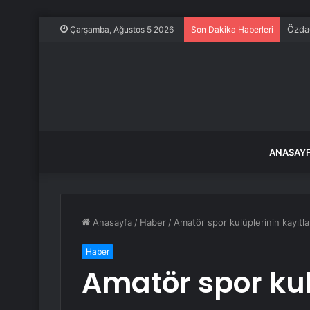
Özdağ
Çarşamba, Ağustos 5 2026
Son Dakika Haberleri
ANASAY
Anasayfa
/
Haber
/
Amatör spor kulüplerinin kayıtlar
Haber
Amatör spor kul