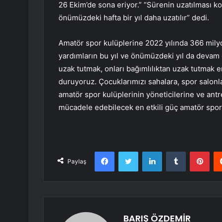
26 Ekim’de sona eriyor.” “Sürenin uzatılması 
önümüzdeki hafta bir yıl daha uzatılır” dedi.
Amatör spor kulüplerine 2022 yılında 366 milyo
yardımların bu yıl ve önümüzdeki yıl da devam 
uzak tutmak, onları bağımlılıktan uzak tutmak 
duruyoruz. Çocuklarımızı sahalara, spor salon
amatör spor kulüplerinin yöneticilerine ve an
mücadele edebilecek en etkili güç amatör spo
Facebook
Twitter
LinkedIn
Tumblr
Pint
Paylaş
BARIŞ ÖZDEMİR