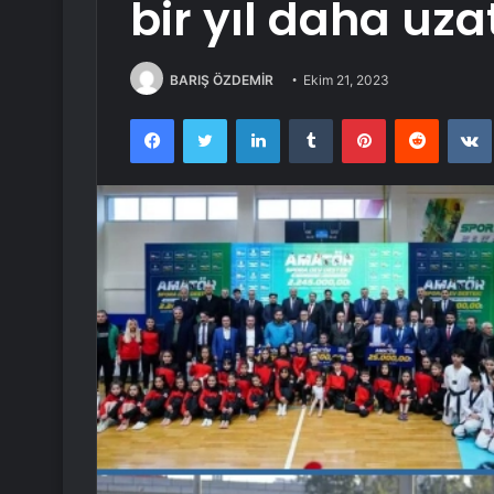
bir yıl daha uza
BARIŞ ÖZDEMİR
Ekim 21, 2023
Facebook
Twitter
LinkedIn
Tumblr
Pinterest
Reddit