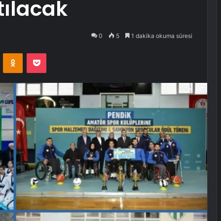
tılacak
0
5
1 dakika okuma süresi
VKontakte
Odnoklassniki
Pocket