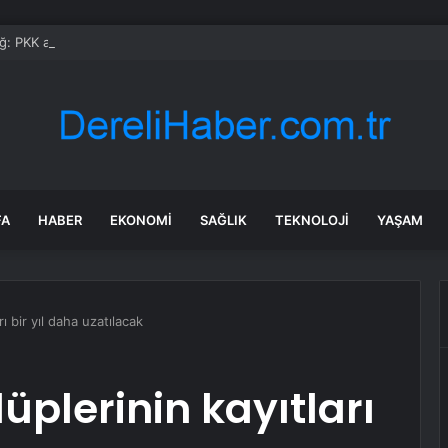
: PKK affıyla millet olarak yine aldatıldık
FA
HABER
EKONOMI
SAĞLIK
TEKNOLOJI
YAŞAM
ı bir yıl daha uzatılacak
üplerinin kayıtları