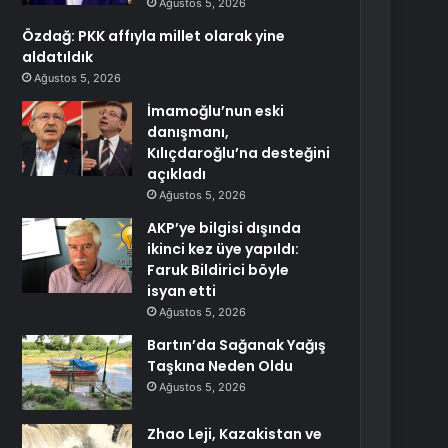
Ağustos 5, 2026
Özdağ: PKK affıyla millet olarak yine
aldatıldık
Ağustos 5, 2026
İmamoğlu’nun eski
danışmanı,
Kılıçdaroğlu’na desteğini
açıkladı
Ağustos 5, 2026
AKP’ye bilgisi dışında
ikinci kez üye yapıldı:
Faruk Bildirici böyle
isyan etti
Ağustos 5, 2026
Bartın’da Sağanak Yağış
Taşkına Neden Oldu
Ağustos 5, 2026
Zhao Leji, Kazakistan ve