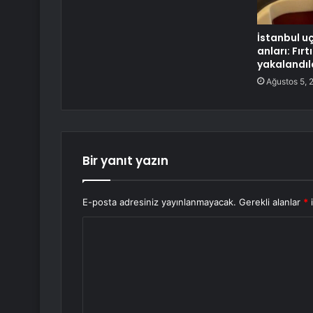
İstanbul u
anları: Fı
yakalandıl
Ağustos 5, 
Bir yanıt yazın
E-posta adresiniz yayınlanmayacak.
Gerekli alanlar
*
i
Y
o
r
u
m