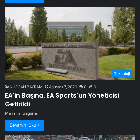
Teknoloji
NURCAN BAYRAM
Ağustos 7, 2026
0
0
EA’in Başına, EA Sports’un Yöneticisi
Getirildi
Mevsim rüzgarları
Devamını Oku »