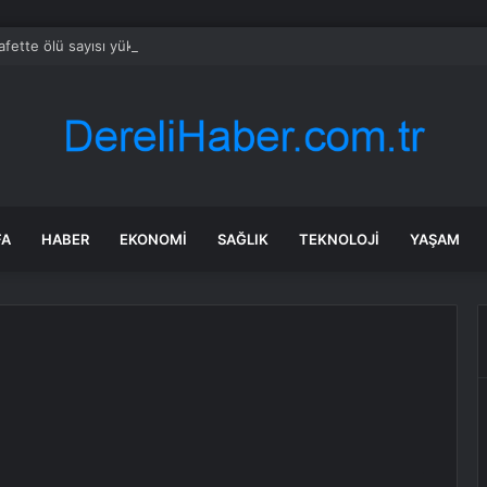
fette ölü sayısı yükseldi, okullar tatil edildi
FA
HABER
EKONOMI
SAĞLIK
TEKNOLOJI
YAŞAM