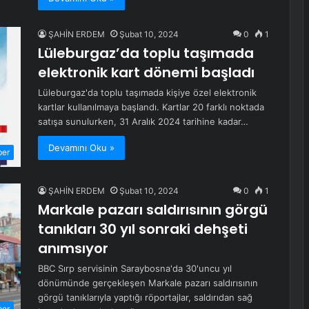
ŞAHİN ERDEM
Şubat 10, 2024
0
1
Lüleburgaz’da toplu taşımada
elektronik kart dönemi başladı
Lüleburgaz'da toplu taşımada kişiye özel elektronik
kartlar kullanılmaya başlandı. Kartlar 20 farklı noktada
satışa sunulurken, 31 Aralık 2024 tarihine kadar…
Devamını Oku »
ber
ŞAHİN ERDEM
Şubat 10, 2024
0
1
Markale pazarı saldırısının görgü
tanıkları 30 yıl sonraki dehşeti
anımsıyor
BBC Sırp servisinin Saraybosna'da 30'uncu yıl
dönümünde gerçekleşen Markale pazarı saldırısının
görgü tanıklarıyla yaptığı röportajlar, saldırıdan sağ
ber