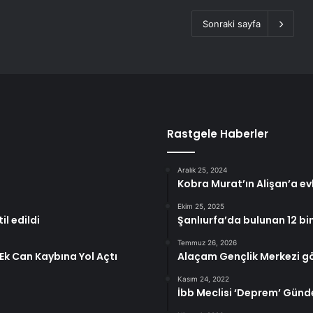
Sonraki sayfa
Rastgele Haberler
Aralık 25, 2024
Kobra Murat’ın Alişan’a ev
Ekim 25, 2025
il edildi
Şanlıurfa’da bulunan 12 bin 
Temmuz 26, 2026
Ek Can Kaybına Yol Açtı
Alaçam Gençlik Merkezi gönü
Kasım 24, 2022
İbb Meclisi ‘Deprem’ Gün