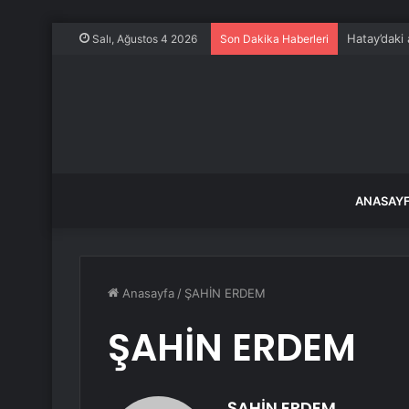
Hatay’daki a
Salı, Ağustos 4 2026
Son Dakika Haberleri
ANASAY
Anasayfa
/
ŞAHİN ERDEM
ŞAHİN ERDEM
ŞAHİN ERDEM