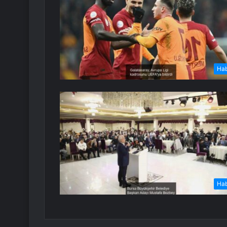
Ha
Ha