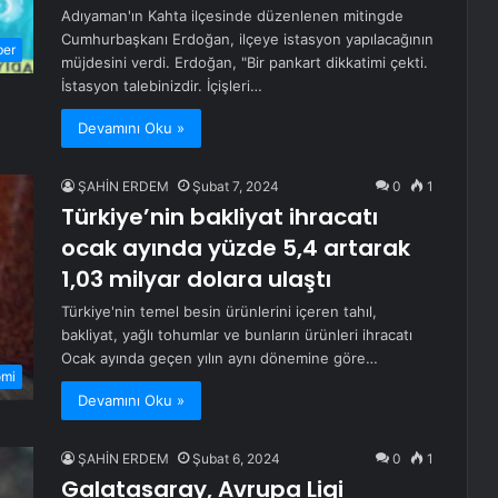
Adıyaman'ın Kahta ilçesinde düzenlenen mitingde
Cumhurbaşkanı Erdoğan, ilçeye istasyon yapılacağının
ber
müjdesini verdi. Erdoğan, "Bir pankart dikkatimi çekti.
İstasyon talebinizdir. İçişleri…
Devamını Oku »
ŞAHİN ERDEM
Şubat 7, 2024
0
1
Türkiye’nin bakliyat ihracatı
ocak ayında yüzde 5,4 artarak
1,03 milyar dolara ulaştı
Türkiye'nin temel besin ürünlerini içeren tahıl,
bakliyat, yağlı tohumlar ve bunların ürünleri ihracatı
Ocak ayında geçen yılın aynı dönemine göre…
omi
Devamını Oku »
ŞAHİN ERDEM
Şubat 6, 2024
0
1
Galatasaray, Avrupa Ligi