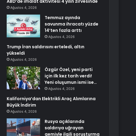
ABD’de imalat aktivitesi 4 yılın zirvesinde
Ağustos 4, 2026
Temmuz ayında
savunma ihracatı yüzde
14’ten fazla arttı
Ağustos 4, 2026
Trump İran saldırısını erteledi, altın
yükseldi
Ağustos 4, 2026
Özgür Özel, yeni parti
için ilk kez tarih verdi!
Yeni oluşumun ismi ise…
Ağustos 4, 2026
Kaliforniya’dan Elektrikli Araç Alımlarına
Büyük İndirim
Ağustos 4, 2026
Rusya açıklarında
saldırıya uğrayan
gemiyle ilgili soruşturma