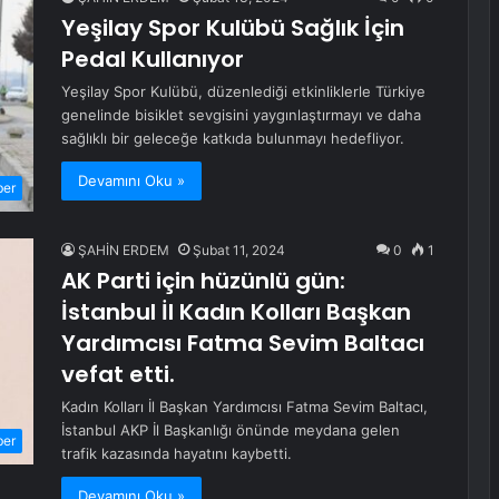
Yeşilay Spor Kulübü Sağlık İçin
Pedal Kullanıyor
Yeşilay Spor Kulübü, düzenlediği etkinliklerle Türkiye
genelinde bisiklet sevgisini yaygınlaştırmayı ve daha
sağlıklı bir geleceğe katkıda bulunmayı hedefliyor.
Devamını Oku »
ber
ŞAHİN ERDEM
Şubat 11, 2024
0
1
AK Parti için hüzünlü gün:
İstanbul İl Kadın Kolları Başkan
Yardımcısı Fatma Sevim Baltacı
vefat etti.
Kadın Kolları İl Başkan Yardımcısı Fatma Sevim Baltacı,
İstanbul AKP İl Başkanlığı önünde meydana gelen
ber
trafik kazasında hayatını kaybetti.
Devamını Oku »