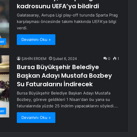
kadrosunu UEFA’ya bildirdi
Galatasaray, Avrupa Ligi play-off turunda Sparta Prag
karşılaşması öncesinde takımı hakkında UEFA'ya bilgi
verdi.
Devamını Oku »
ber
ŞAHİN ERDEM
Şubat 6, 2024
0
1
Bursa Büyükşehir Belediye
Başkan Adayı Mustafa Bozbey
Su Faturalarını İndirecek
Bursa Büyükşehir Belediye Başkan Adayı Mustafa
Bozbey, göreve geldikleri 1 Nisan'dan bu yana su
faturalarında yüzde 25 indirim yapacaklarını söyledi.…
ber
Devamını Oku »