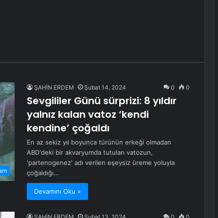
ŞAHİN ERDEM
Şubat 14, 2024
0
0
Sevgililer Günü sürprizi: 8 yıldır
yalnız kalan vatoz ‘kendi
kendine’ çoğaldı
En az sekiz yıl boyunca türünün erkeği olmadan
ABD'deki bir akvaryumda tutulan vatozun,
'partenogenez' adı verilen eşeysiz üreme yoluyla
am
çoğaldığı…
Devamını Oku »
ŞAHİN ERDEM
Şubat 13, 2024
0
0