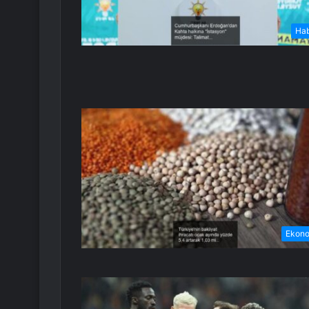
Ha
Ekon