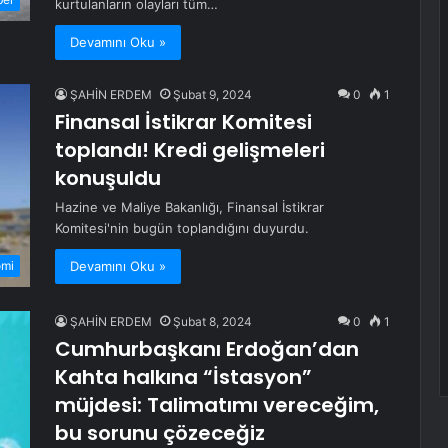
kurtulanların olayları tüm…
Devamını Oku »
ŞAHİN ERDEM
Şubat 9, 2024
0
1
Finansal İstikrar Komitesi
toplandı! Kredi gelişmeleri
konuşuldu
Hazine ve Maliye Bakanlığı, Finansal İstikrar
Komitesi'nin bugün toplandığını duyurdu.
Devamını Oku »
omi
ŞAHİN ERDEM
Şubat 8, 2024
0
1
Cumhurbaşkanı Erdoğan’dan
Kahta halkına “İstasyon”
müjdesi: Talimatımı vereceğim,
bu sorunu çözeceğiz