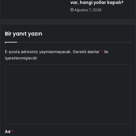
var, hangi yollar kapalı?
Ağustos 7, 2026
Bir yanıt yazın
E-posta adresiniz yayınlanmayacak.
Gerekli alanlar
*
ile
işaretlenmişlerdir
Y
o
r
u
m
*
Ad
*