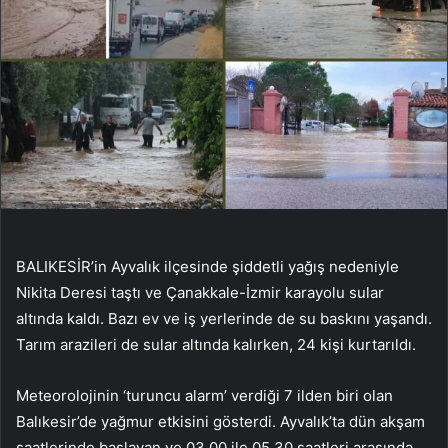
BALIKESİR’in Ayvalık ilçesinde şiddetli yağış nedeniyle
Nikita Deresi taştı ve Çanakkale-İzmir karayolu sular
altında kaldı. Bazı ev ve iş yerlerinde de su baskını yaşandı.
Tarım arazileri de sular altında kalırken, 24 kişi kurtarıldı.
Meteorolojinin ‘turuncu alarm’ verdiği 7 ilden biri olan
Balıkesir’de yağmur etkisini gösterdi. Ayvalık’ta dün akşam
saatlerinde başlayan ve 03.00 ile 05.30 saatleri arasında