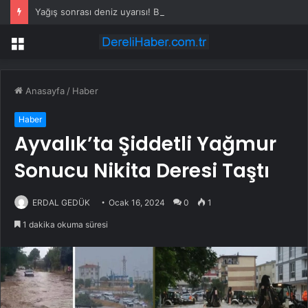
Yağış sonrası deniz uyarısı! Bulanık ve kötü kokulu suda yüzmeyin
Menü
Anasayfa
/
Haber
Haber
Ayvalık’ta Şiddetli Yağmur
Sonucu Nikita Deresi Taştı
ERDAL GEDÜK
Ocak 16, 2024
0
1
1 dakika okuma süresi