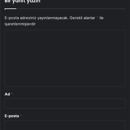
Bir yanıt yazın
E-posta adresiniz yayınlanmayacak.
Gerekli alanlar
*
ile
işaretlenmişlerdir
Y
o
r
u
m
*
Ad
*
E-posta
*