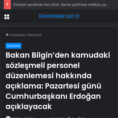
Emniyet şeridinde feci ölüm: Servis şoförüne midibüs çarptı
Menü
Anasayfa
/
Ekonomi
Ekonomi
Bakan Bilgin’den kamudaki
sözleşmeli personel
düzenlemesi hakkında
açıklama: Pazartesi günü
Cumhurbaşkanı Erdoğan
açıklayacak