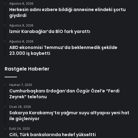
Ağustos 8, 2026
Herkesin adını ezbere bildiği annesine elindeki şortu
giydirdi
Ağustos 8, 2026
İzmir Karabağlar’da BİO fark yarattı
Ağustos 8, 2026
ABD ekonomisi Temmuz’da beklenmedik şekilde
23.000 iş kaybetti
Rastgele Haberler
Haziran 7, 2025
Cumhurbaşkanı Erdoğan’dan Özgür Özel’e “Ferdi
Zeyrek” telefonu
Ocak 28, 2026
Sakarya Karakamış’ta yağmur suyu altyapısı yeni hat
ile güçleniyor
Eylül 24, 2025
Citi, Türk bankalarında hedef yükseltti