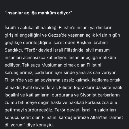
“İnsanlar açlığa mahkûm ediyor”
İsrail’in abluka altına aldığı Filistin’e insani yardımların
girişini engelliğini ve Gezze’de yaşanan açlık krizinin gün
geçtikçe derinleştiğine işaret eden Başkan İbrahim
Sandıkçı, “Terör devleti İsrail Filistin’de, sivil masum
insanları acımasızca katlediyor. İnsanlar açlığa mahkûm
ediliyor. Tek suçu Müslüman olmak olan Filistinli
kardeşlerimiz, çadırların içerisinde yanarak can veriyor.
Filistin’de yapılan soykırıma sessiz kalmak, katliama ortak
olmaktır. Katil devlet İsrail, Filistin topraklarında sistematik
işgalini ve katliamlarını durdurana ve Siyonist barbarların
zulmü bitinceye değin hakkı ve hakikati korkusuzca dile
getirmeyi sürdüreceğiz. Terör devleti İsrail’in saldırıları
sonucu şehit olan Filistinli kardeşlerimize Allah’tan rahmet
diliyorum” diye konuştu.