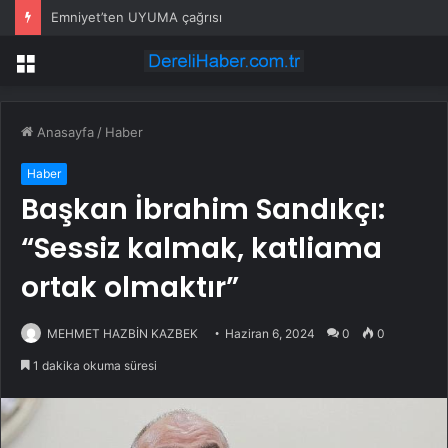
Emniyet’ten UYUMA çağrısı
Menü
Anasayfa
/
Haber
Haber
Başkan İbrahim Sandıkçı:
“Sessiz kalmak, katliama
ortak olmaktır”
MEHMET HAZBİN KAZBEK
Haziran 6, 2024
0
0
1 dakika okuma süresi