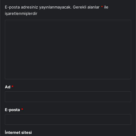
E-posta adresiniz yayınlanmayacak.
Gerekli alanlar
*
ile
işaretlenmişlerdir
Y
o
r
u
m
*
Ad
*
E-posta
*
İnternet sitesi