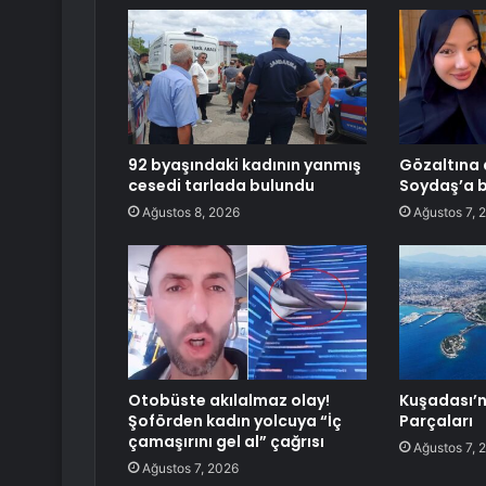
92 byaşındaki kadının yanmış
Gözaltına 
cesedi tarlada bulundu
Soydaş’a b
Ağustos 8, 2026
Ağustos 7, 
Otobüste akılalmaz olay!
Kuşadası’n
Şoförden kadın yolcuya “İç
Parçaları
çamaşırını gel al” çağrısı
Ağustos 7, 
Ağustos 7, 2026