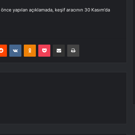
ce yapılan açıklamada, keşif aracının 30 Kasım’da
erest
Reddit
VKontakte
Odnoklassniki
Pocket
E-Posta ile paylaş
Yazdır