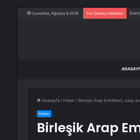
Emniy
Cumartesi, Ağustos 8 2026
Son Dakika Haberleri
ANASAY
Anasayfa
/
Haber
/
Birleşik Arap Emirlikleri, uzay a
Haber
Birleşik Arap Emi