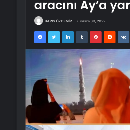
aracını Ay’a ya
BARIŞ ÖZDEMİR
Kasım 30, 2022
Facebook
Twitter
LinkedIn
Tumblr
Pinterest
Reddit