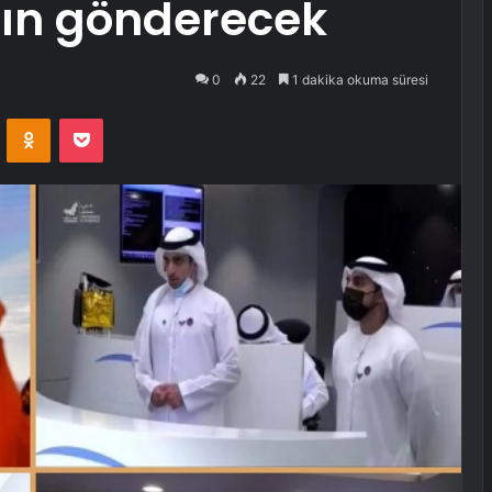
rın gönderecek
0
22
1 dakika okuma süresi
VKontakte
Odnoklassniki
Pocket