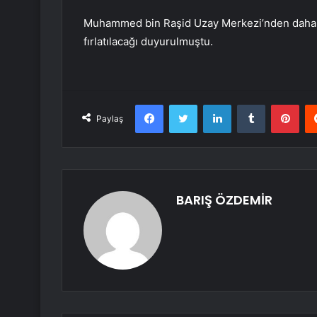
Muhammed bin Raşid Uzay Merkezi’nden daha ön
fırlatılacağı duyurulmuştu.
Facebook
Twitter
LinkedIn
Tumblr
Pint
Paylaş
BARIŞ ÖZDEMİR