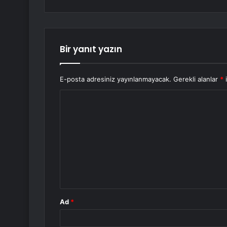
Bir yanıt yazın
E-posta adresiniz yayınlanmayacak.
Gerekli alanlar
*
i
Y
o
r
u
m
*
Ad
*