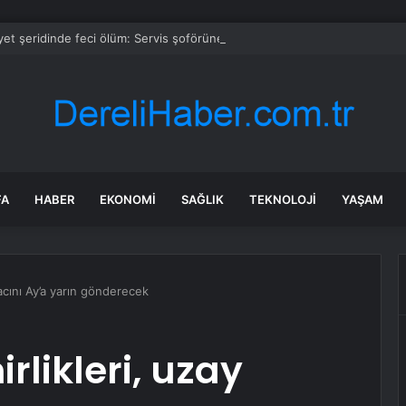
et şeridinde feci ölüm: Servis şoförüne midibüs çarptı
FA
HABER
EKONOMI
SAĞLIK
TEKNOLOJI
YAŞAM
racını Ay’a yarın gönderecek
rlikleri, uzay