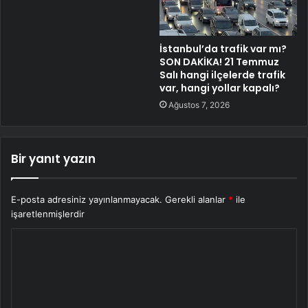
İstanbul’da trafik var mı?
SON DAKİKA! 21 Temmuz
Salı hangi ilçelerde trafik
var, hangi yollar kapalı?
Ağustos 7, 2026
Bir yanıt yazın
E-posta adresiniz yayınlanmayacak.
Gerekli alanlar
*
ile
işaretlenmişlerdir
Y
o
r
u