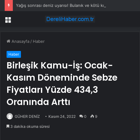
Yağış sonrası deniz uyarısı! Bulanık ve kötü kokulu suda yüzmeyin
Menü
Anasayfa
/
Haber
Haber
Birleşik Kamu-İş: Ocak-
Kasım Döneminde Sebze
Fiyatları Yüzde 434,3
Oranında Arttı
GÜHER DENİZ
Kasım 24, 2022
0
9
3 dakika okuma süresi