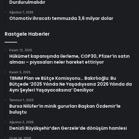
Durdurulmalıdır
Ağustos 7, 2026
Otomotiv ihracatı temmuzda 3,6 milyar dolar
Rastgele Haberler
Kasım 12, 2025
Hükümet kapanışında ilerleme, COP30, Pfizer’in satın
alması – piyasaları neler hareket ettiriyor
Kasım 3, 2025
TBMM Plan ve Bütçe Komisyonu… Bakırlıoğlu: Bu
Bütçede ‘2025 Yılında Ne Yaşadıysanız 2026 Yılında da
Aynı Şeyleri Yaşayacaksınız’ Deniliyor
Temmuz 1, 2025
Bursa Nilüfer’in minik gururları Başkan Özdemir’le
buluştu
Ağustos 2, 2026
Denizli Büyükşehir’den Gerzele’de dönüşüm hamlesi
Ocak 24, 2026