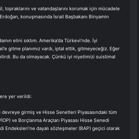
il, topraklarını ve vatandaşlarını korumak için mücadele
 Erdoğan, konuşmasında İsrail Başbakanı Binyamin
ın elini sıktım. Amerika’da Türkevi’nde. İyi
ail’e gitme planımız vardı, iptal ettik, gitmeyeceğiz. Eğer
abilirdi. Bu da olmayacak. Çünkü iyi niyetimizi suistimal
re yer verildi:
ci devreye girmiş ve Hisse Senetleri Piyasasındaki tüm
(VİOP) ve Borçlanma Araçları Piyasası Hisse Senedi
i Endeksleri’ne dayalı sözleşmeler (BAP) geçici olarak