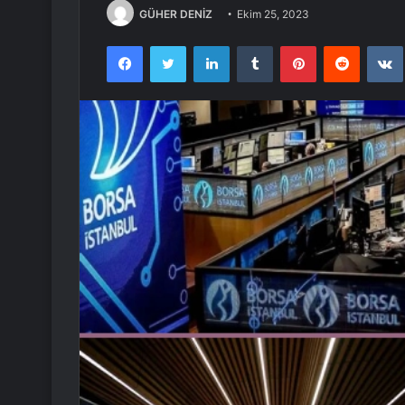
GÜHER DENİZ
Ekim 25, 2023
Facebook
Twitter
LinkedIn
Tumblr
Pinterest
Reddit