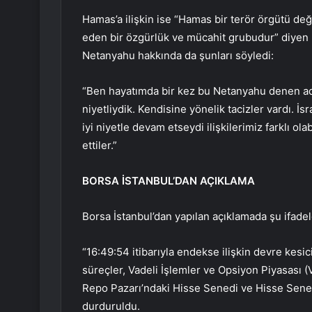
Hamas’a ilişkin ise “Hamas bir terör örgütü değ
eden bir özgürlük ve mücahit grubudur” diyen
Netanyahu hakkında da şunları söyledi:
“Ben hayatımda bir kez bu Netanyahu denen adam
niyetliydik. Kendisine yönelik tacizler vardı. İsr
iyi niyetle devam etseydi ilişkilerimiz farklı ol
ettiler.”
BORSA İSTANBUL’DAN AÇIKLAMA
Borsa İstanbul’dan yapılan açıklamada şu ifadele
“16:49:54 itibarıyla endekse ilişkin devre kesi
süreçler, Vadeli İşlemler ve Opsiyon Piyasası 
Repo Pazarı’ndaki Hisse Senedi ve Hisse Sened
durduruldu.