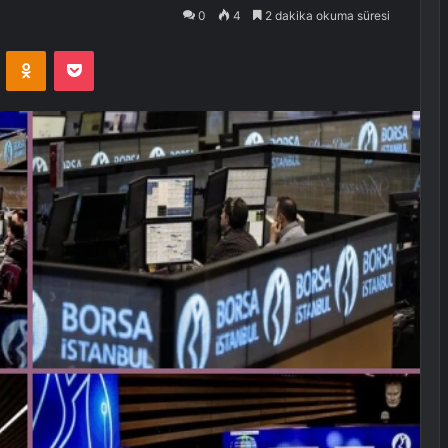
0
4
2 dakika okuma süresi
VKontakte
Odnoklassniki
Pocket