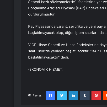
Senedi bazlı sözleşmelerde” ifadelerine yer ver
Borçlanma Araçları Piyasası (BAP) Endeksleri H
durdurulmuştur.
Pay Piyasasında varant, sertifika ve yeni pay 
başlatılmayacak olup, diğer işlem satırlarında s
VİOP Hisse Senedi ve Hisse Endekslerine dayal
saat 18:08’de yeniden başlatılacaktır. “BAP Hi
başlatılmayacaktır” dedi.
(EKONOMİK HİZMET)
Facebook
Twitter
LinkedIn
Tumblr
Pint
Paylaş