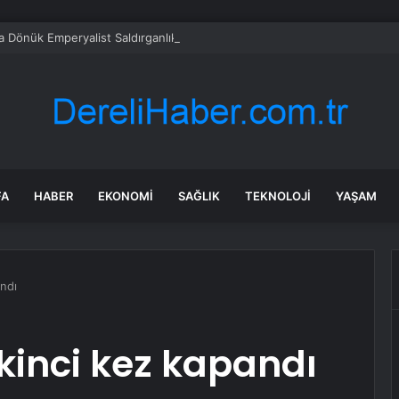
’a Dönük Emperyalist Saldırganlık Durdurulmalıdır
FA
HABER
EKONOMI
SAĞLIK
TEKNOLOJI
YAŞAM
andı
ikinci kez kapandı