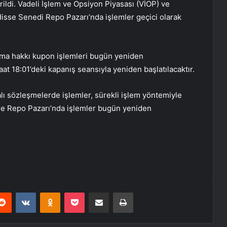
ildi. Vadeli İşlem ve Opsiyon Piyasası (VİOP) ve
isse Senedi Repo Pazarı’nda işlemler geçici olarak
alma hakkı kupon işlemleri bugün yeniden
aat 18:01’deki kapanış seansıyla yeniden başlatılacaktır.
ı sözleşmelerde işlemler, sürekli işlem yöntemiyle
sse Repo Pazarı’nda işlemler bugün yeniden
erest
Reddit
VKontakte
Odnoklassniki
Pocket
E-Posta ile paylaş
Yazdır