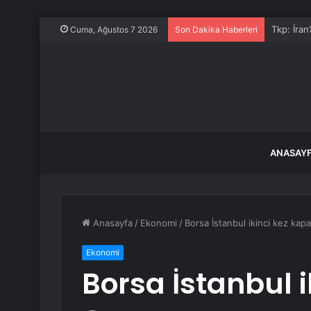
Tkp: İran
Cuma, Ağustos 7 2026
Son Dakika Haberleri
ANASAY
Anasayfa
/
Ekonomi
/
Borsa İstanbul ikinci kez kap
Ekonomi
Borsa İstanbul 