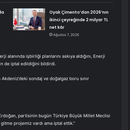
da
Oyak Çimento’dan 2026’nın
ikinci çeyreğinde 2 milyar TL
net kâr
Ağustos 7, 2026
i alanında işbirliği planlarını askıya aldığını, Enerji
 de iptal edildiğini bildirdi.
en Akdeniz’deki sondaj ve doğalgaz boru sınır
doğan, partisinin bugün Türkiye Büyük Millet Meclisi
gitme projemiz vardı ama iptal ettik.”