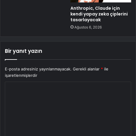
Anthropic, Claude için
kendi yapay zeka çiplerini
tasarlayacak
Ağustos 6, 2026
Bir yanıt yazın
E-posta adresiniz yayınlanmayacak.
Gerekli alanlar
*
ile
işaretlenmişlerdir
Y
o
r
u
m
*