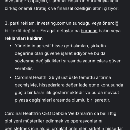
InvestingPro İpuçları, Cardinal Health’in durumuyla ilgili
birkaç önemli stratejik ve finansal özelliğin altını çiziyor:
3. parti reklam. Investing.com’un sunduğu veya önerdiği
bir teklif değildir. Feragat detaylarına
buradan
bakın veya
reklamları kaldırın
Yönetimin agresif hisse geri alımları, şirketin
değerine olan güvene işaret ediyor ve bu da
sözleşme değişiklikleri sırasında yatırımcılara güven
verebilir.
Cardinal Health, 36 yıl üst üste temettü artırma
geçmişiyle, hissedarlara değer iade etme konusunda
güçlü bir kararlılık göstermektedir ve bu da mevcut
piyasa değişimleri arasında olumlu bir işarettir.
Cardinal Health’in CEO Debbie Weitzman’ın da belirttiği
gibi yeni müşteriler edinmek ve operasyonlarını
genişletmek için aldığı proaktif önlemler, şirketin hissedar