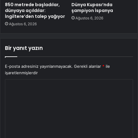
850 metrede başladılar,
Dünya Kupası’nda
dünyaya açıldılar:
şampiyon İspanya
İngiltere’den talep yağıyor
Ağustos 6, 2026
Ağustos 6, 2026
Bir yanıt yazın
E-posta adresiniz yayınlanmayacak.
Gerekli alanlar
*
ile
işaretlenmişlerdir
Y
o
r
u
m
*