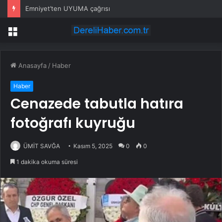
Emniyet’ten UYUMA çağrısı
Menü
Anasayfa
/
Haber
Haber
Cenazede tabutla hatıra
fotoğrafı kuyruğu
ÜMİT SAVĞA
Kasım 5, 2025
0
0
1 dakika okuma süresi