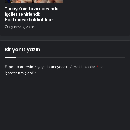
Türkiye’nin tavuk devinde
işçiler zehirlendi:
Hastaneye kaldırıldılar
Ağustos 7, 2026
Bir yanıt yazın
E-posta adresiniz yayınlanmayacak.
Gerekli alanlar
*
ile
işaretlenmişlerdir
Y
o
r
u
m
*