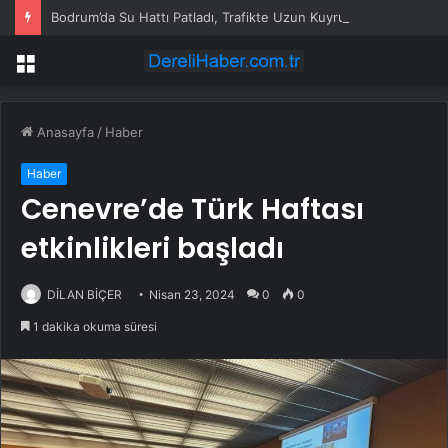
Bodrum’da Su Hattı Patladı, Trafikte Uzun Kuyruklar Oluştu
Menü
Anasayfa
/
Haber
Haber
Cenevre’de Türk Haftası
etkinlikleri başladı
DİLAN BİÇER
Nisan 23, 2024
0
0
1 dakika okuma süresi