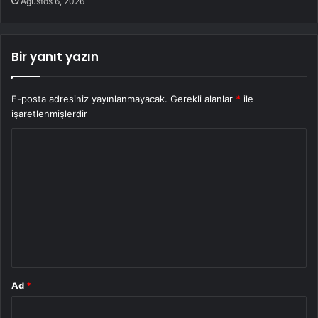
Ağustos 6, 2026
Bir yanıt yazın
E-posta adresiniz yayınlanmayacak.
Gerekli alanlar
*
ile
işaretlenmişlerdir
Y
o
r
u
m
*
Ad
*