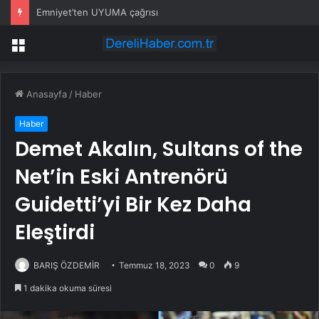
Emniyet’ten UYUMA çağrısı
Menü
Anasayfa
/
Haber
Haber
Demet Akalın, Sultans of the
Net’in Eski Antrenörü
Guidetti’yi Bir Kez Daha
Eleştirdi
BARIŞ ÖZDEMİR
Temmuz 18, 2023
0
9
1 dakika okuma süresi