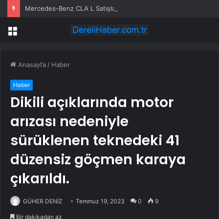
Mercedes-Benz CLA L Satışları Beklentilerin Altında Kaldı
Menü
Anasayfa
/
Haber
Haber
Dikili açıklarında motor
arızası nedeniyle
sürüklenen teknedeki 41
düzensiz göçmen karaya
çıkarıldı.
GÜHER DENİZ
Temmuz 19, 2023
0
9
Bir dakikadan az