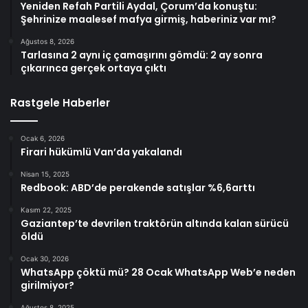
Yeniden Refah Partili Aydal, Çorum’da konuştu:
Şehrinize maalesef mafya girmiş, haberiniz var mı?
Ağustos 8, 2026
Tarlasına 2 aynı iç çamaşırını gömdü: 2 ay sonra
çıkarınca gerçek ortaya çıktı
Rastgele Haberler
Ocak 6, 2026
Firari hükümlü Van’da yakalandı
Nisan 15, 2025
Redbook: ABD’de perakende satışlar %6,6arttı
Kasım 22, 2025
Gaziantep’te devrilen traktörün altında kalan sürücü
öldü
Ocak 30, 2026
WhatsApp çöktü mü? 28 Ocak WhatsApp Web’e neden
girilmiyor?
Ağustos 8, 2025