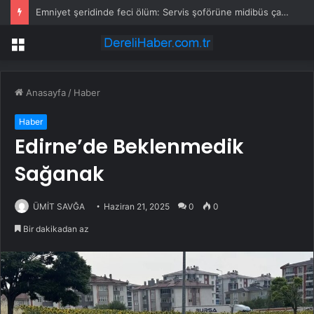
Emniyet şeridinde feci ölüm: Servis şoförüne midibüs çarptı
Menü
Anasayfa
/
Haber
Haber
Edirne’de Beklenmedik
Sağanak
ÜMİT SAVĞA
Haziran 21, 2025
0
0
Bir dakikadan az