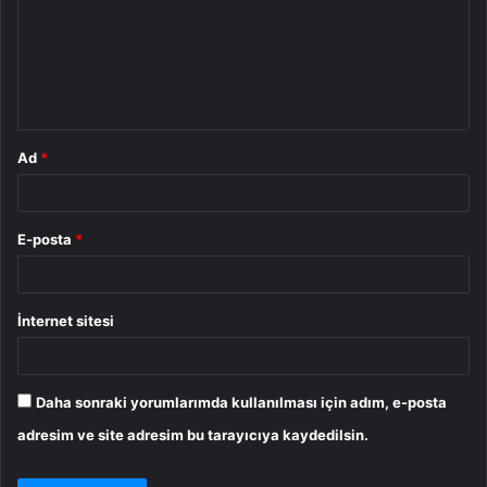
u
m
*
Ad
*
E-posta
*
İnternet sitesi
Daha sonraki yorumlarımda kullanılması için adım, e-posta
adresim ve site adresim bu tarayıcıya kaydedilsin.