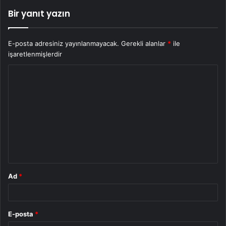
Bir yanıt yazın
E-posta adresiniz yayınlanmayacak.
Gerekli alanlar
*
ile
işaretlenmişlerdir
Y
o
r
u
m
*
Ad
*
E-posta
*