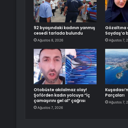
92 byaşındaki kadının yanmış
Gözaltına 
cesedi tarlada bulundu
Soydaş’a b
Ağustos 8, 2026
Ağustos 7, 
Otobüste akılalmaz olay!
Kuşadası’n
Şoförden kadın yolcuya “İç
Parçaları
çamaşırını gel al” çağrısı
Ağustos 7, 
Ağustos 7, 2026