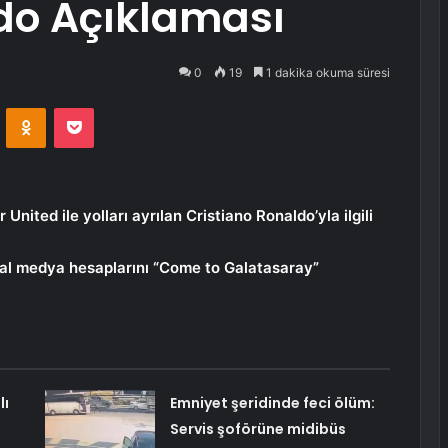
do Açıklaması
0
19
1 dakika okuma süresi
VKontakte
Odnoklassniki
Pocket
ited ile yolları ayrılan Cristiano Ronaldo’yla ilgili
msal medya hesaplarını “Come to Galatasaray”
lı
Emniyet şeridinde feci ölüm:
Servis şoförüne midibüs