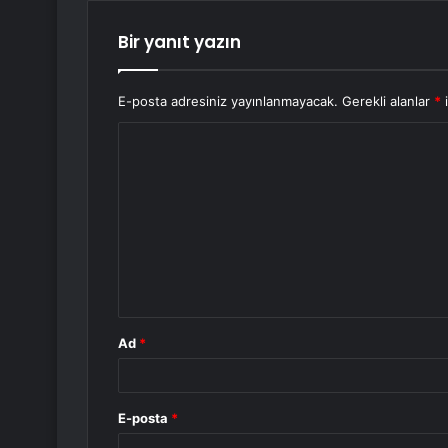
Bir yanıt yazın
E-posta adresiniz yayınlanmayacak.
Gerekli alanlar
*
i
Y
o
r
u
m
*
Ad
*
E-posta
*