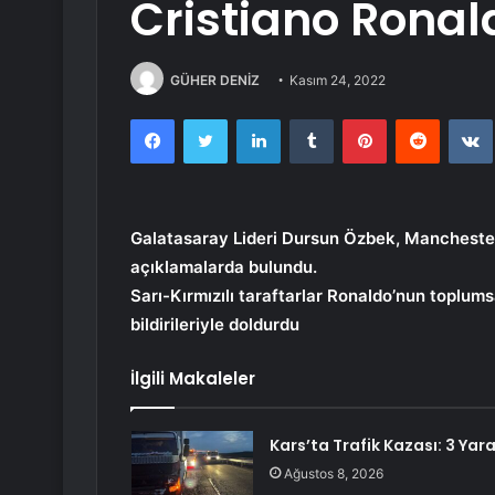
Cristiano Ronal
GÜHER DENİZ
Kasım 24, 2022
Facebook
Twitter
LinkedIn
Tumblr
Pinterest
Reddit
Galatasaray Lideri Dursun Özbek, Manchester Un
açıklamalarda bulundu.
Sarı-Kırmızılı taraftarlar Ronaldo’nun toplu
bildirileriyle doldurdu
İlgili Makaleler
Kars’ta Trafik Kazası: 3 Yara
Ağustos 8, 2026