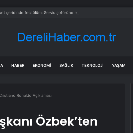
et şeridinde feci ölüm: Servis şoförüne midibüs çarptı
FA
HABER
EKONOMI
SAĞLIK
TEKNOLOJI
YAŞAM
Cristiano Ronaldo Açıklaması
şkanı Özbek’ten