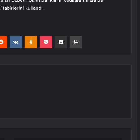
.
‘ tabirlerini kullandı.
erest
Reddit
VKontakte
Odnoklassniki
Pocket
E-Posta ile paylaş
Yazdır