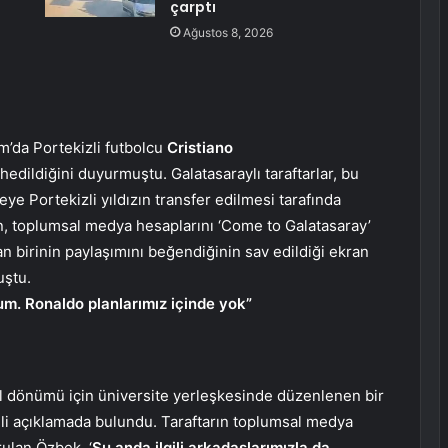
çarptı
Ağustos 8, 2026
m’da Portekizli futbolcu
Cristiano
hedildiğini duyurmuştu. Galatasaraylı taraftarlar, bu
ye Portekizli yıldızın transfer edilmesi tarafında
un, toplumsal medya hesaplarını ‘Come to Galatasaray’
rdan birinin paylaşımını beğendiğinin sav edildiği ekran
uştu.
um. Ronaldo planlarımız içinde yok”
ıl dönümü için üniversite yerleşkesinde düzenlenen bir
gili açıklamada bulundu. Taraftarın toplumsal medya
ulan Özbek. ‘
Şu anda ilgili arkadaşlarımızla da