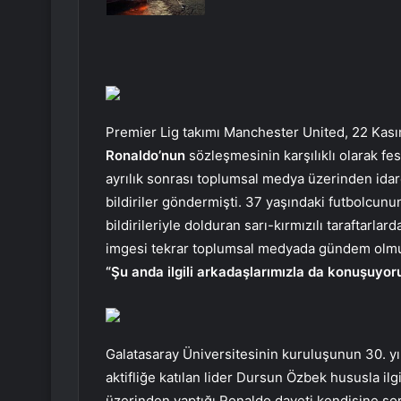
Premier Lig takımı Manchester United, 22 Kası
Ronaldo’nun
sözleşmesinin karşılıklı olarak fes
ayrılık sonrası toplumsal medya üzerinden idare
bildiriler göndermişti. 37 yaşındaki futbolcun
bildirileriyle dolduran sarı-kırmızılı taraftarla
imgesi tekrar toplumsal medyada gündem olm
“Şu anda ilgili arkadaşlarımızla da konuşuyor
Galatasaray Üniversitesinin kuruluşunun 30. y
aktifliğe katılan lider Dursun Özbek hususla il
üzerinden yaptığı Ronaldo daveti kendisine sor