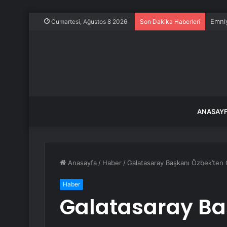
Emniy
Cumartesi, Ağustos 8 2026
Son Dakika Haberleri
ANASAY
Anasayfa
/
Haber
/
Galatasaray Başkanı Özbek’ten 
Haber
Galatasaray Ba