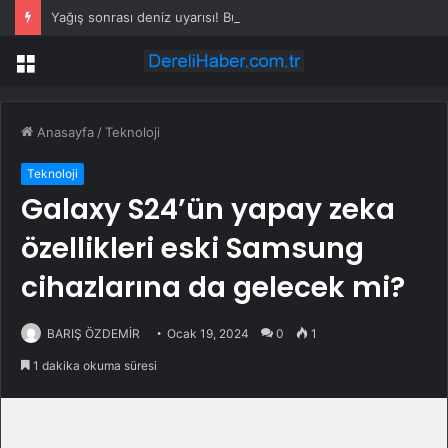
Yağış sonrası deniz uyarısı! Bulanık ve kötü kokulu suda yüzmeyin
Menü
Anasayfa
/
Teknoloji
Teknoloji
Galaxy S24’ün yapay zeka
özellikleri eski Samsung
cihazlarına da gelecek mi?
BARIŞ ÖZDEMİR
Ocak 19, 2024
0
1
1 dakika okuma süresi