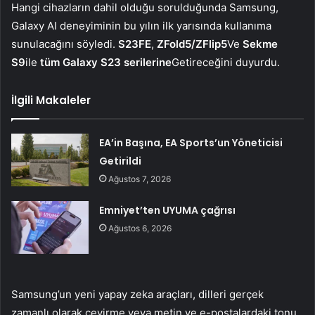
Hangi cihazların dahil olduğu sorulduğunda Samsung,
Galaxy AI deneyiminin bu yılın ilk yarısında kullanıma
sunulacağını söyledi.
S23FE
,
ZFold5/ZFlip5
Ve
Sekme
S9
ile
tüm Galaxy S23 serilerine
Getireceğini duyurdu.
İlgili Makaleler
EA’in Başına, EA Sports’un Yöneticisi
Getirildi
Ağustos 7, 2026
Emniyet’ten UYUMA çağrısı
Ağustos 6, 2026
Samsung’un yeni yapay zeka araçları, dilleri gerçek
zamanlı olarak çevirme veya metin ve e-postalardaki tonu