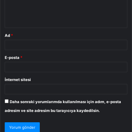
u
m
*
Ad
*
E-posta
*
İnternet sitesi
Daha sonraki yorumlarımda kullanılması için adım, e-posta
adresim ve site adresim bu tarayıcıya kaydedilsin.