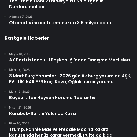
Tkp: İran’a Dönük Emperyalist Saldırganlık
Durdurulmalıdır
Ağustos 7, 2026
Otomotiv ihracatı temmuzda 3,6 milyar dolar
Rastgele Haberler
Mayıs 13, 2025
AK Parti İstanbul İl Başkanlığı’ndan Danışma Meclisleri
Mart 14, 2026
8 Mart Burç Yorumları! 2026 günlük burç yorumları AŞK,
EVLİLİK, KARİYER Koç, Kova, Oğlak burcu yorumu
Mart 15, 2025
Bayburt’tan Hayvan Koruma Toplantısı
Nisan 21, 2026
Karabük-Bartın Yolunda Kaza
Ekim 10, 2025
Trump, Fannie Mae ve Freddie Mac halka arzı
konusunda henüz karar vermedi, Pulte açıkladı