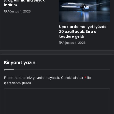
Araç Alımlarına Büyük
İndirim
Ağustos 4, 2026
Uçaklarda maliyeti yüzde
20 azaltacak: Sıra o
testlere geldi
Ağustos 4, 2026
Bir yanıt yazın
E-posta adresiniz yayınlanmayacak.
Gerekli alanlar
*
ile
işaretlenmişlerdir
Y
o
r