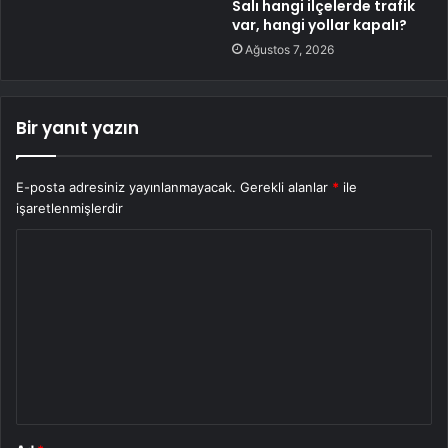
Salı hangi ilçelerde trafik
var, hangi yollar kapalı?
Ağustos 7, 2026
Bir yanıt yazın
E-posta adresiniz yayınlanmayacak.
Gerekli alanlar
*
ile
işaretlenmişlerdir
Y
o
r
u
m
*