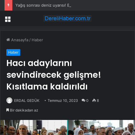
Yağış sonrası deniz uyarısı! Bulanık ve kötü kokulu suda yüzmeyin
Menü
Anasayfa
/
Haber
Haber
Hacı adaylarını
sevindirecek gelişme!
Kısıtlama kaldırıldı
ERDAL GEDÜK
Temmuz 10, 2023
0
8
Bir dakikadan az