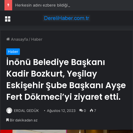
Herkesin adını ezbere bildiği annesine elindeki şortu giydirdi
Menü
Anasayfa
/
Haber
Haber
İnönü Belediye Başkanı
Kadir Bozkurt, Yeşilay
Eskişehir Şube Başkanı Ayşe
Fert Dökmeci’yi ziyaret etti.
ERDAL GEDÜK
Ağustos 12, 2023
0
7
Bir dakikadan az