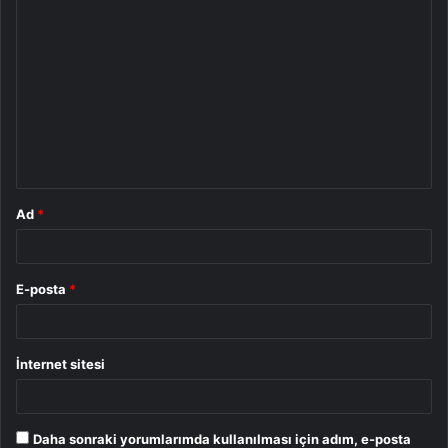
Y
o
r
u
m
*
Ad
*
E-posta
*
İnternet sitesi
Daha sonraki yorumlarımda kullanılması için adım, e-posta