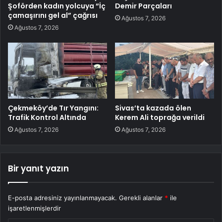
Şoförden kadın yolcuya “İç
Demir Parçaları
çamaşırını gel al” çağrısı
Ağustos 7, 2026
Ağustos 7, 2026
Çekmeköy’de Tır Yangını:
Sivas’ta kazada ölen
Trafik Kontrol Altında
Kerem Ali toprağa verildi
Ağustos 7, 2026
Ağustos 7, 2026
Bir yanıt yazın
E-posta adresiniz yayınlanmayacak.
Gerekli alanlar
*
ile
işaretlenmişlerdir