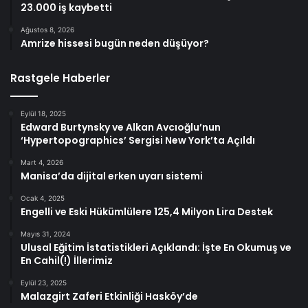
23.000 iş kaybetti
Ağustos 8, 2026
Amrize hissesi bugün neden düşüyor?
Rastgele Haberler
Eylül 18, 2025
Edward Burtynsky ve Alkan Avcıoğlu’nun
‘Hypertopographics’ Sergisi New York’ta Açıldı
Mart 4, 2026
Manisa’da dijital erken uyarı sistemi
Ocak 4, 2025
Engelli ve Eski Hükümlülere 125,4 Milyon Lira Destek
Mayıs 31, 2024
Ulusal Eğitim İstatistikleri Açıklandı: İşte En Okumuş ve
En Cahil(!) İllerimiz
Eylül 23, 2025
Malazgirt Zaferi Etkinliği Hasköy’de