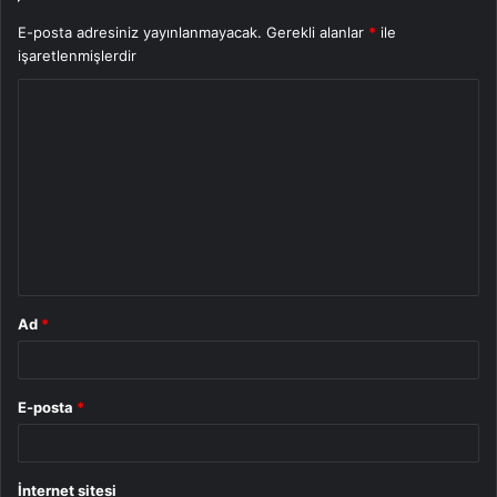
E-posta adresiniz yayınlanmayacak.
Gerekli alanlar
*
ile
işaretlenmişlerdir
Y
o
r
u
m
*
Ad
*
E-posta
*
İnternet sitesi