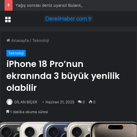
Yağış sonrası deniz uyarısı! Bulanık ve kötü kokulu suda yüzmeyin
Menü
Anasayfa
/
Teknoloji
Teknoloji
iPhone 18 Pro’nun
ekranında 3 büyük yenilik
olabilir
DİLAN BİÇER
Haziran 21, 2025
0
0
1 dakika okuma süresi