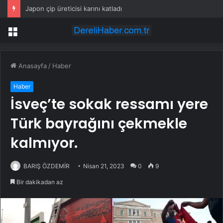
Japon çip üreticisi karını katladı
Menü
Anasayfa
/
Haber
Haber
İsveç’te sokak ressamı yere
Türk bayrağını çekmekle
kalmıyor.
BARIŞ ÖZDEMİR
Nisan 21, 2023
0
9
Bir dakikadan az