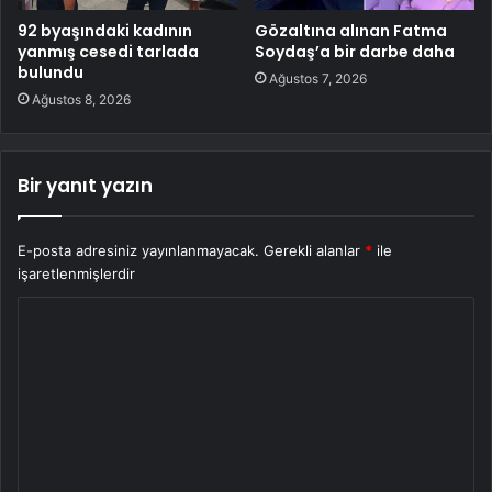
92 byaşındaki kadının
Gözaltına alınan Fatma
yanmış cesedi tarlada
Soydaş’a bir darbe daha
bulundu
Ağustos 7, 2026
Ağustos 8, 2026
Bir yanıt yazın
E-posta adresiniz yayınlanmayacak.
Gerekli alanlar
*
ile
işaretlenmişlerdir
Y
o
r
u
m
*