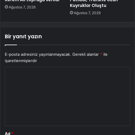
Kuyruklar Oluştu
Ağustos 7, 2026
Ağustos 7, 2026
Bir yanıt yazın
E-posta adresiniz yayınlanmayacak.
Gerekli alanlar
*
ile
işaretlenmişlerdir
Y
o
r
u
m
*
Ad
*