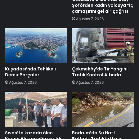
Şoförden kadın yolcuya “İç
çamaşırını gel al” çağrısı
Ağustos 7, 2026
Kuşadası’nda Tehlikeli
Çekmeköy’de Tır Yangını:
Demir Parçaları
Trafik Kontrol Altında
Ağustos 7, 2026
Ağustos 7, 2026
Sivas’ta kazada ölen
Bodrum’da Su Hattı
Kerem Ali toprağa verildi
Patladı, Trafikte Uzun