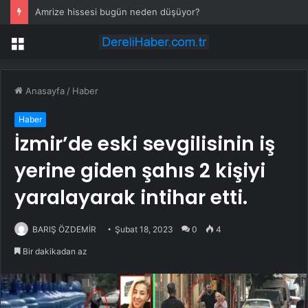
K. Menderes’te AKTAŞ Bereketi
Menü
Anasayfa
/
Haber
Haber
İzmir’de eski sevgilisinin iş
yerine giden şahıs 2 kişiyi
yaralayarak intihar etti.
BARIŞ ÖZDEMİR
Şubat 18, 2023
0
4
Bir dakikadan az