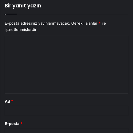
Bir yanıt yazın
E-posta adresiniz yayınlanmayacak.
Gerekli alanlar
*
ile
işaretlenmişlerdir
Y
o
r
u
m
*
Ad
*
E-posta
*