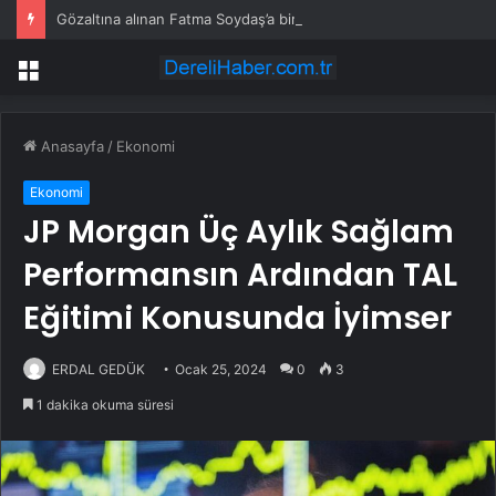
Gözaltına alınan Fatma Soydaş’a bir darbe daha
Menü
Anasayfa
/
Ekonomi
Ekonomi
JP Morgan Üç Aylık Sağlam
Performansın Ardından TAL
Eğitimi Konusunda İyimser
ERDAL GEDÜK
Ocak 25, 2024
0
3
1 dakika okuma süresi