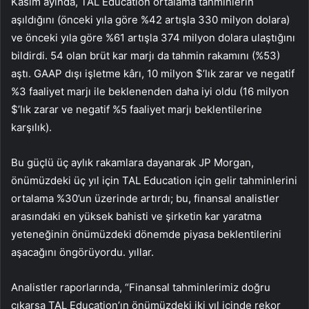
Kasım ayında, TAL Education ortalama tahminlerin
aşıldığını (önceki yıla göre %42 artışla 330 milyon dolara)
ve önceki yıla göre %61 artışla 374 milyon dolara ulaştığını
bildirdi. 54 olan brüt kar marjı da tahmin rakamını (%53)
aştı. GAAP dışı işletme kârı, 10 milyon $’lık zarar ve negatif
%3 faaliyet marjı ile beklenenden daha iyi oldu (16 milyon
$’lık zarar ve negatif %5 faaliyet marjı beklentilerine
karşılık).
Bu güçlü üç aylık rakamlara dayanarak JP Morgan,
önümüzdeki üç yıl için TAL Education için gelir tahminlerini
ortalama %30’un üzerinde artırdı; bu, finansal analistler
arasındaki en yüksek bahisti ve şirketin kar yaratma
yeteneğinin önümüzdeki dönemde piyasa beklentilerini
aşacağını öngörüyordu. yıllar.
Analistler raporlarında, “Finansal tahminlerimiz doğru
çıkarsa TAL Education’ın önümüzdeki iki yıl içinde rekor