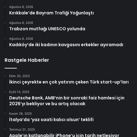
Ağustos 6, 2026
Kırıkkale’de Bayram Trafiği Yoğunlaştı
Ağustos 6, 2026
Trabzon mutfağı UNESCO yolunda
Ağustos 6, 2026
Kadıköy’de iki kadının kavgasını erkekler ayıramadı
Rastgele Haberler
Ekim 30, 2023
İkinci çeyrekte en çok yatırım çeken Türk start-up’ları
Eylül 14, 2025
Deutsche Bank, AMB’nin bir sonraki faiz hamlesi için
2026’yı bekliyor ve bu artış olacak
Kasım 28, 2025
İtalya’da ‘yaz saati kalıcı olsun’ teklifi
Temmuz 31, 2025
Apple’ın katlanabilir iPhone’u için tarih netleşiyor