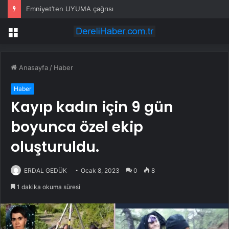
Emniyet’ten UYUMA çağrısı
Menü
Anasayfa
/
Haber
Haber
Kayıp kadın için 9 gün
boyunca özel ekip
oluşturuldu.
ERDAL GEDÜK
Ocak 8, 2023
0
8
1 dakika okuma süresi