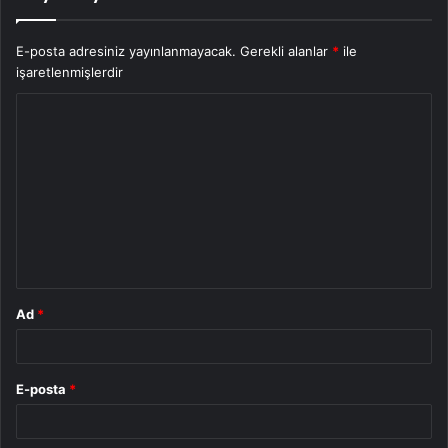
E-posta adresiniz yayınlanmayacak.
Gerekli alanlar
*
ile
işaretlenmişlerdir
Y
o
r
u
m
*
Ad
*
E-posta
*