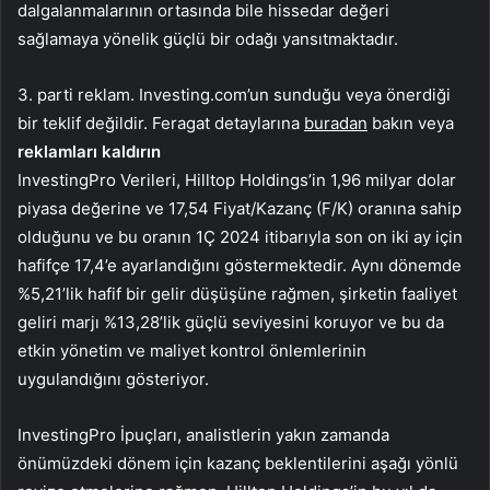
dalgalanmalarının ortasında bile hissedar değeri
sağlamaya yönelik güçlü bir odağı yansıtmaktadır.
3. parti reklam. Investing.com’un sunduğu veya önerdiği
bir teklif değildir. Feragat detaylarına
buradan
bakın veya
reklamları kaldırın
InvestingPro Verileri, Hilltop Holdings’in 1,96 milyar dolar
piyasa değerine ve 17,54 Fiyat/Kazanç (F/K) oranına sahip
olduğunu ve bu oranın 1Ç 2024 itibarıyla son on iki ay için
hafifçe 17,4’e ayarlandığını göstermektedir. Aynı dönemde
%5,21’lik hafif bir gelir düşüşüne rağmen, şirketin faaliyet
geliri marjı %13,28’lik güçlü seviyesini koruyor ve bu da
etkin yönetim ve maliyet kontrol önlemlerinin
uygulandığını gösteriyor.
InvestingPro İpuçları, analistlerin yakın zamanda
önümüzdeki dönem için kazanç beklentilerini aşağı yönlü