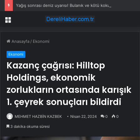
Yağış sonrası deniz uyarısı! Bulanık ve kötü kokulu suda yüzmeyin
Menü
Anasayfa
/
Ekonomi
Ekonomi
Kazanç çağrısı: Hilltop
Holdings, ekonomik
zorlukların ortasında karışık
1. çeyrek sonuçları bildirdi
MEHMET HAZBİN KAZBEK
Nisan 22, 2024
0
0
3 dakika okuma süresi