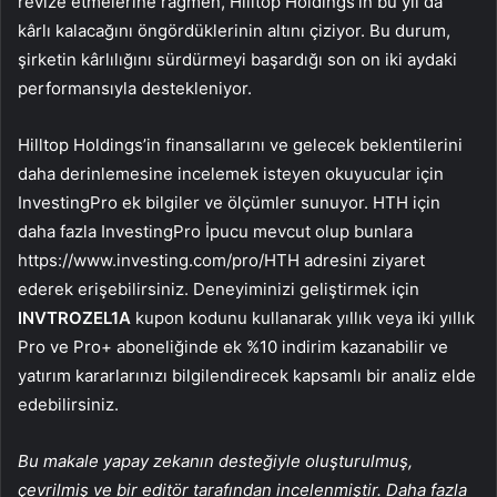
revize etmelerine rağmen, Hilltop Holdings’in bu yıl da
kârlı kalacağını öngördüklerinin altını çiziyor. Bu durum,
şirketin kârlılığını sürdürmeyi başardığı son on iki aydaki
performansıyla destekleniyor.
Hilltop Holdings’in finansallarını ve gelecek beklentilerini
daha derinlemesine incelemek isteyen okuyucular için
InvestingPro ek bilgiler ve ölçümler sunuyor. HTH için
daha fazla InvestingPro İpucu mevcut olup bunlara
https://www.investing.com/pro/HTH adresini ziyaret
ederek erişebilirsiniz. Deneyiminizi geliştirmek için
INVTROZEL1A
kupon kodunu kullanarak yıllık veya iki yıllık
Pro ve Pro+ aboneliğinde ek %10 indirim kazanabilir ve
yatırım kararlarınızı bilgilendirecek kapsamlı bir analiz elde
edebilirsiniz.
Bu makale yapay zekanın desteğiyle oluşturulmuş,
çevrilmiş ve bir editör tarafından incelenmiştir. Daha fazla