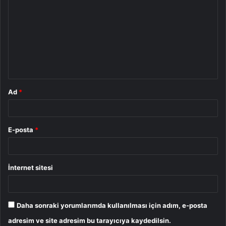
o
r
u
m
*
Ad
*
E-posta
*
İnternet sitesi
Daha sonraki yorumlarımda kullanılması için adım, e-posta
adresim ve site adresim bu tarayıcıya kaydedilsin.