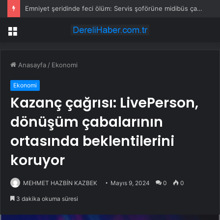
Emniyet şeridinde feci ölüm: Servis şoförüne midibüs çarptı
Menü
Anasayfa
/
Ekonomi
Ekonomi
Kazanç çağrısı: LivePerson,
dönüşüm çabalarının
ortasında beklentilerini
koruyor
MEHMET HAZBİN KAZBEK
Mayıs 9, 2024
0
0
3 dakika okuma süresi