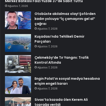
Merkez Bankası Faizi Yüzde 37’de Sabit Tuttu
Ağustos 7, 2026
Otobüste akılalmaz olay! Şoförden
kadın yolcuya “İç çamaşırını gel al”
çağrısı
Ağustos 7, 2026
Kuşadası’nda Tehlikeli Demir
Parçaları
Ağustos 7, 2026
Çekmeköy’de Tır Yangını: Trafik
Kontrol Altında
Ağustos 7, 2026
Engin Polat’ın sosyal medya hesabına
erişim engeli kararı
Ağustos 7, 2026
Sivas’ta kazada ölen Kerem Ali
toprağa verildi