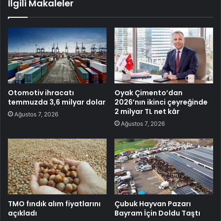
İlgili Makaleler
Otomotiv ihracatı
Oyak Çimento’dan
temmuzda 3,6 milyar dolar
2026’nın ikinci çeyreğinde
2 milyar TL net kâr
Ağustos 7, 2026
Ağustos 7, 2026
TMO fındık alım fiyatlarını
Çubuk Hayvan Pazarı
açıkladı
Bayram İçin Doldu Taştı