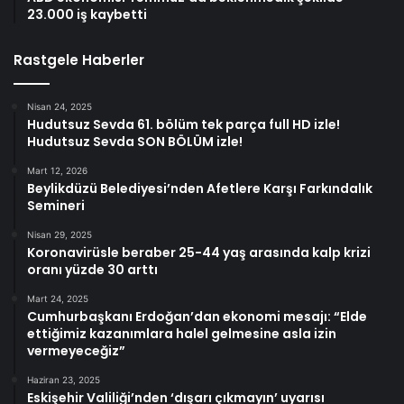
23.000 iş kaybetti
Rastgele Haberler
Nisan 24, 2025
Hudutsuz Sevda 61. bölüm tek parça full HD izle!
Hudutsuz Sevda SON BÖLÜM izle!
Mart 12, 2026
Beylikdüzü Belediyesi’nden Afetlere Karşı Farkındalık
Semineri
Nisan 29, 2025
Koronavirüsle beraber 25-44 yaş arasında kalp krizi
oranı yüzde 30 arttı
Mart 24, 2025
Cumhurbaşkanı Erdoğan’dan ekonomi mesajı: “Elde
ettiğimiz kazanımlara halel gelmesine asla izin
vermeyeceğiz”
Haziran 23, 2025
Eskişehir Valiliği’nden ‘dışarı çıkmayın’ uyarısı