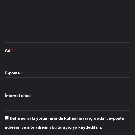
r
u
m
*
Ad
*
E-posta
*
İnternet sitesi
Daha sonraki yorumlarımda kullanılması için adım, e-posta
adresim ve site adresim bu tarayıcıya kaydedilsin.