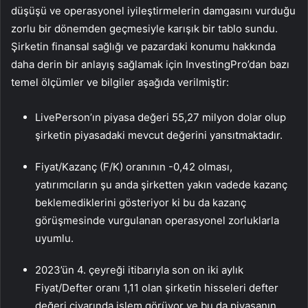
düşüşü ve operasyonel iyileştirmelerin damgasını vurduğu
zorlu bir dönemden geçmesiyle karışık bir tablo sundu.
Şirketin finansal sağlığı ve pazardaki konumu hakkında
daha derin bir anlayış sağlamak için InvestingPro’dan bazı
temel ölçümler ve bilgiler aşağıda verilmiştir:
LivePerson’ın piyasa değeri 55,27 milyon dolar olup
şirketin piyasadaki mevcut değerini yansıtmaktadır.
Fiyat/Kazanç (F/K) oranının -0,42 olması,
yatırımcıların şu anda şirketten yakın vadede kazanç
beklemediklerini gösteriyor ki bu da kazanç
görüşmesinde vurgulanan operasyonel zorluklarla
uyumlu.
2023’ün 4. çeyreği itibarıyla son on iki aylık
Fiyat/Defter oranı 1,11 olan şirketin hisseleri defter
değeri civarında işlem görüyor ve bu da piyasanın