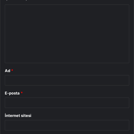
Y
o
r
u
m
*
Ad
*
E-posta
*
İnternet sitesi