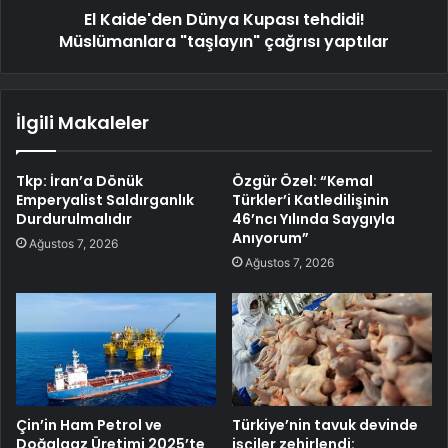
El Kaide'den Dünya Kupası tehdidi!
Müslümanlara "taşlayın" çağrısı yaptılar
İlgili Makaleler
Tkp: İran’a Dönük
Özgür Özel: “Kemal
Emperyalist Saldırganlık
Türkler’i Katledilişinin
Durdurulmalıdır
46’ncı Yılında Saygıyla
Anıyorum”
Ağustos 7, 2026
Ağustos 7, 2026
Çin’in Ham Petrol ve
Türkiye’nin tavuk devinde
Doğalgaz Üretimi 2025’te
işçiler zehirlendi: