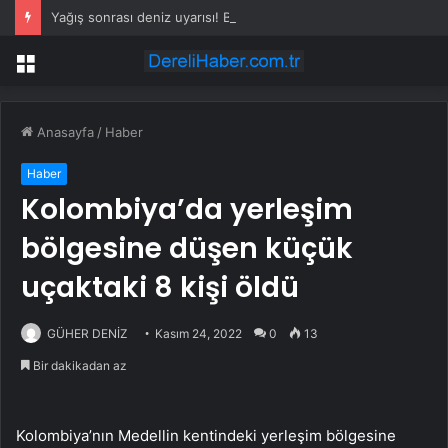
Yağış sonrası deniz uyarısı! Bulanık ve kötü kokulu suda yüzmeyin
Menü
Anasayfa
/
Haber
Haber
Kolombiya’da yerleşim
bölgesine düşen küçük
uçaktaki 8 kişi öldü
GÜHER DENİZ
Kasım 24, 2022
0
13
Bir dakikadan az
Kolombiya’nın Medellin kentindeki yerleşim bölgesine