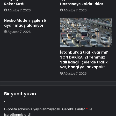
Rekor Kırdı
Hastaneye kaldırıldılar
Ağustos 7, 2026
Ağustos 7, 2026
Nesko Maden işçileri 5
aydır maaş alamıyor
Ağustos 7, 2026
İstanbul’da trafik var mı?
SON DAKİKA! 21 Temmuz
Salı hangi ilçelerde trafik
var, hangi yollar kapalı?
Ağustos 7, 2026
Bir yanıt yazın
E-posta adresiniz yayınlanmayacak.
Gerekli alanlar
*
ile
işaretlenmişlerdir