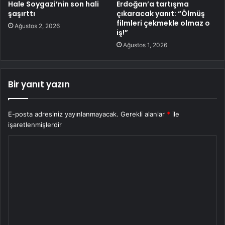
Hale Soygazi’nin son hali
Erdoğan’a tartışma
şaşırttı
çıkaracak yanıt: “Ölmüş
filmleri çekmekle olmaz o
Ağustos 2, 2026
iş!”
Ağustos 1, 2026
Bir yanıt yazın
E-posta adresiniz yayınlanmayacak.
Gerekli alanlar
*
ile
işaretlenmişlerdir
Y
o
r
u
m
*