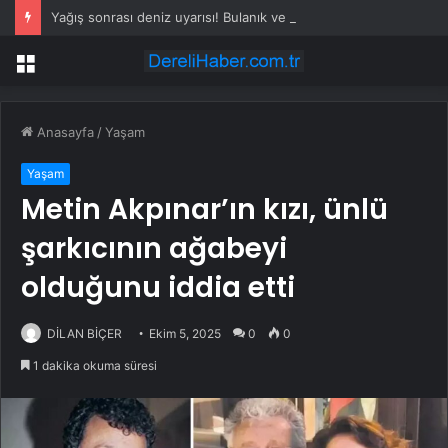
Yağış sonrası deniz uyarısı! Bulanık ve kötü kokulu suda yüzmeyin
Menü
Anasayfa
/
Yaşam
Yaşam
Metin Akpınar’ın kızı, ünlü
şarkıcının ağabeyi
olduğunu iddia etti
DİLAN BİÇER
Ekim 5, 2025
0
0
1 dakika okuma süresi