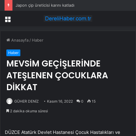
Japon çip üreticisi karını katladı
Menü
Anasayfa
/
Haber
Haber
MEVSİM GEÇİŞLERİNDE
ATEŞLENEN ÇOCUKLARA
DİKKAT
GÜHER DENİZ
Kasım 16, 2022
0
15
2 dakika okuma süresi
DÜZCE Atatürk Devlet Hastanesi Çocuk Hastalıkları ve