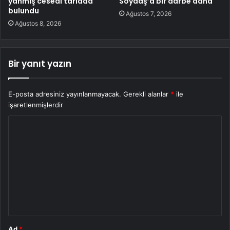
yanmış cesedi tarlada
Soydaş’a bir darbe daha
bulundu
Ağustos 7, 2026
Ağustos 8, 2026
Bir yanıt yazın
E-posta adresiniz yayınlanmayacak.
Gerekli alanlar
*
ile
işaretlenmişlerdir
Y
o
r
u
m
*
Ad
*