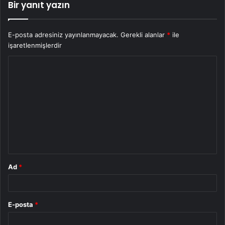
Bir yanıt yazın
E-posta adresiniz yayınlanmayacak.
Gerekli alanlar
*
ile
işaretlenmişlerdir
Y
o
r
u
m
*
Ad
*
E-posta
*