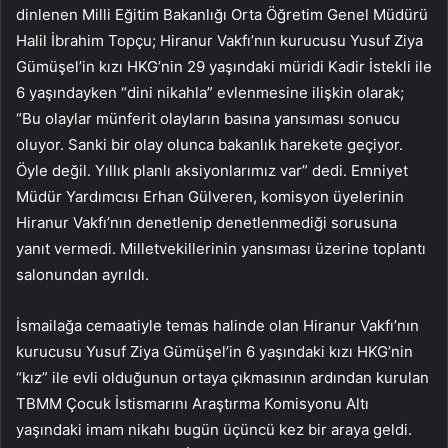
dinlenen Milli Eğitim Bakanlığı Orta Öğretim Genel Müdürü
Halil İbrahim Topçu; Hiranur Vakfı’nın kurucusu Yusuf Ziya
Gümüşel’in kızı HKG’nin 29 yaşındaki müridi Kadir İstekli ile
6 yaşındayken “dini nikahla” evlenmesine ilişkin olarak;
“Bu olaylar münferit olayların basına yansıması sonucu
oluyor. Sanki bir olay olunca bakanlık harekete geçiyor.
Öyle değil. Yıllık planlı aksiyonlarımız var” dedi. Emniyet
Müdür Yardımcısı Erhan Gülveren, komisyon üyelerinin
Hiranur Vakfı’nın denetlenip denetlenmediği sorusuna
yanıt vermedi. Milletvekillerinin yansıması üzerine toplantı
salonundan ayrıldı.
İsmailağa cemaatiyle temas halinde olan Hiranur Vakfı’nın
kurucusu Yusuf Ziya Gümüşel’in 6 yaşındaki kızı HKG’nin
“kız” ile evli olduğunun ortaya çıkmasının ardından kurulan
TBMM Çocuk İstismarını Araştırma Komisyonu Altı
yaşındaki imam nikahı bugün üçüncü kez bir araya geldi.