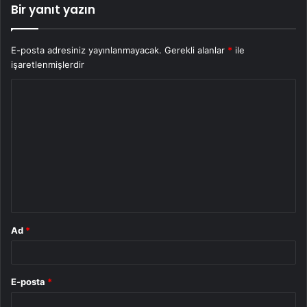
Bir yanıt yazın
E-posta adresiniz yayınlanmayacak.
Gerekli alanlar
*
ile
işaretlenmişlerdir
Y
o
r
u
m
*
Ad
*
E-posta
*