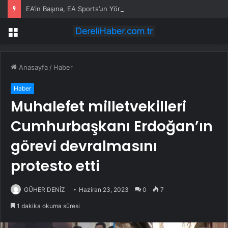
EA’in Başına, EA Sports’un Yöneticisi Getirildi
Menü
Anasayfa
/
Haber
Haber
Muhalefet milletvekilleri
Cumhurbaşkanı Erdoğan’ın
görevi devralmasını
protesto etti
GÜHER DENİZ
Haziran 23, 2023
0
7
1 dakika okuma süresi