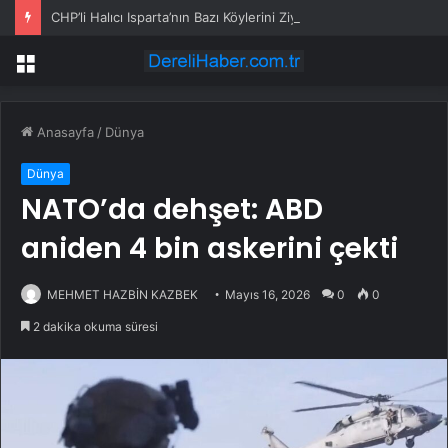
CHP’li Halıcı Isparta’nın Bazı Köylerini Ziyaret Etti
Menü
Anasayfa
/
Dünya
Dünya
NATO’da dehşet: ABD
aniden 4 bin askerini çekti
MEHMET HAZBİN KAZBEK
Mayıs 16, 2026
0
0
2 dakika okuma süresi