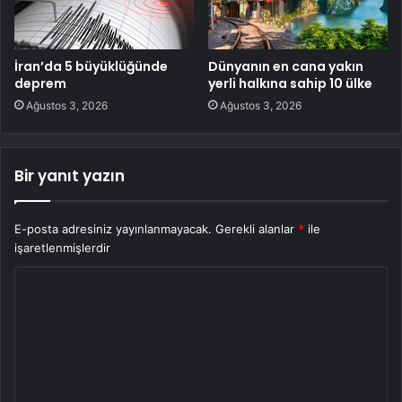
İran’da 5 büyüklüğünde
Dünyanın en cana yakın
deprem
yerli halkına sahip 10 ülke
Ağustos 3, 2026
Ağustos 3, 2026
Bir yanıt yazın
E-posta adresiniz yayınlanmayacak.
Gerekli alanlar
*
ile
işaretlenmişlerdir
Y
o
r
u
m