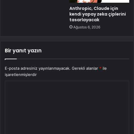
Anthropic, Claude için
kendi yapay zeka çiplerini
tasarlayacak
Ağustos 6, 2026
Bir yanıt yazın
E-posta adresiniz yayınlanmayacak.
Gerekli alanlar
*
ile
işaretlenmişlerdir
Y
o
r
u
m
*