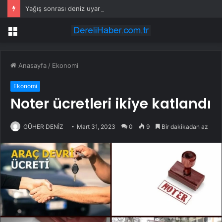
Yağış sonrası deniz uyarısı! Bulanık ve kötü kokulu suda yüzmeyin
Menü
Anasayfa
/
Ekonomi
Ekonomi
Noter ücretleri ikiye katlandı
GÜHER DENİZ
Mart 31, 2023
0
9
Bir dakikadan az