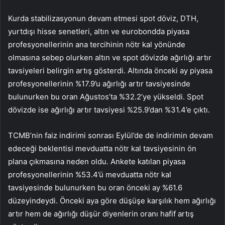
Kurda stabilizasyonun devam etmesi spot döviz, DTH,
yurtdışı hisse senetleri, altın ve eurobondda piyasa
profesyonellerinin ana tercihinin nötr kal yönünde
olmasına sebep olurken altın ve spot dövizde ağırlığı artır
tavsiyeleri belirgin artış gösterdi. Altında önceki ay piyasa
profesyonellerinin %17.9’u ağırlığı artır tavsiyesinde
bulunurken bu oran Ağustos’ta %32.2’ye yükseldi. Spot
dövizde ise ağırlığı artır tavsiyesi %25.9’dan %31.4’e çıktı.
TCMB’nin faiz indirimi sonrası Eylül’de de indirimin devam
edeceği beklentisi mevduatta nötr kal tavsiyesinin ön
plana çıkmasına neden oldu. Ankete katılan piyasa
profesyonellerinin %53.4’ü mevduatta nötr kal
tavsiyesinde bulunurken bu oran önceki ay %61.6
düzeyindeydi. Önceki aya göre düşüşe karşılık hem ağırlığı
artır hem de ağırlığı düşür diyenlerin oranı hafif artış