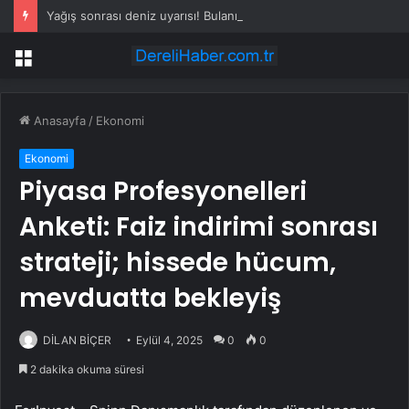
Yağış sonrası deniz uyarısı! Bulanık ve kötü kokulu suda yüzmeyin
Menü
Anasayfa
/
Ekonomi
Ekonomi
Piyasa Profesyonelleri
Anketi: Faiz indirimi sonrası
strateji; hissede hücum,
mevduatta bekleyiş
DİLAN BİÇER
Eylül 4, 2025
0
0
2 dakika okuma süresi