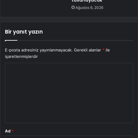
Ağustos 6, 2026
Bir yanıt yazın
E-posta adresiniz yayınlanmayacak.
Gerekli alanlar
*
ile
işaretlenmişlerdir
Y
o
r
u
m
*
Ad
*