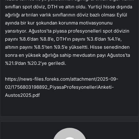
sınıfları spot döviz, DTH ve altın oldu. Yurtiçi hisse dışında
ağırlığı artırılan varlık sınıflarının döviz bazlı olması Eylül
ayında bir kur şokundan korunma motivasyonunu
yansıtıyor. Ağustos’ta piyasa profesyonelleri spot dövizin
payını %8.6’dan %8.8’e, DTH’ın payını %3.6’dan %4.1’e,
altının payını %8.5’ten %9.5’e yükseltti. Hisse senedinden
sonra en yüksek ağırlığa sahip mevduatın payı Ağustos’ta
%21.9’dan %20.2’ye geriledi.
https://news-files.foreks.com/attachment/2025-09-
02/1756803198892_PiyasaProfesyonelleriAnketi-
Austos2025.pdf