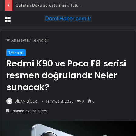
Gülistan Doku soruşturması: Tutuklanan 4 polis sağlık kontrolünün ardından cezaevine gönderildi
Menü
Anasayfa
/
Teknoloji
Teknoloji
Redmi K90 ve Poco F8 serisi
resmen doğrulandı: Neler
sunacak?
DİLAN BİÇER
Temmuz 8, 2025
0
0
1 dakika okuma süresi