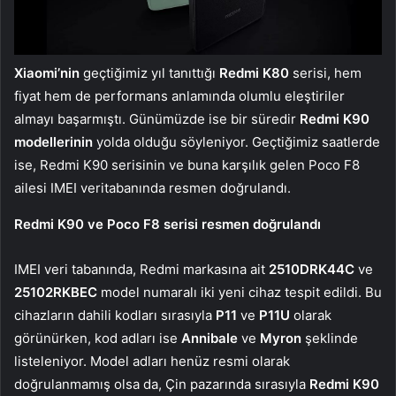
Xiaomi’nin
geçtiğimiz yıl tanıttığı
Redmi K80
serisi, hem
fiyat hem de performans anlamında olumlu eleştiriler
almayı başarmıştı. Günümüzde ise bir süredir
Redmi K90
modellerinin
yolda olduğu söyleniyor. Geçtiğimiz saatlerde
ise, Redmi K90 serisinin ve buna karşılık gelen Poco F8
ailesi IMEI veritabanında resmen doğrulandı.
Redmi K90 ve Poco F8 serisi resmen doğrulandı
IMEI veri tabanında, Redmi markasına ait
2510DRK44C
ve
25102RKBEC
model numaralı iki yeni cihaz tespit edildi. Bu
cihazların dahili kodları sırasıyla
P11
ve
P11U
olarak
görünürken, kod adları ise
Annibale
ve
Myron
şeklinde
listeleniyor. Model adları henüz resmi olarak
doğrulanmamış olsa da, Çin pazarında sırasıyla
Redmi K90