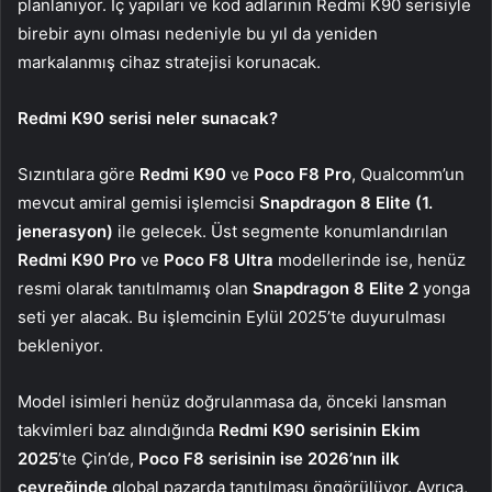
planlanıyor. İç yapıları ve kod adlarının Redmi K90 serisiyle
birebir aynı olması nedeniyle bu yıl da yeniden
markalanmış cihaz stratejisi korunacak.
Redmi K90 serisi neler sunacak?
Sızıntılara göre
Redmi K90
ve
Poco F8 Pro
, Qualcomm’un
mevcut amiral gemisi işlemcisi
Snapdragon 8 Elite (1.
jenerasyon)
ile gelecek. Üst segmente konumlandırılan
Redmi K90 Pro
ve
Poco F8 Ultra
modellerinde ise, henüz
resmi olarak tanıtılmamış olan
Snapdragon 8 Elite 2
yonga
seti yer alacak. Bu işlemcinin Eylül 2025’te duyurulması
bekleniyor.
Model isimleri henüz doğrulanmasa da, önceki lansman
takvimleri baz alındığında
Redmi K90 serisinin Ekim
2025
’te Çin’de,
Poco F8 serisinin ise 2026’nın ilk
çeyreğinde
global pazarda tanıtılması öngörülüyor. Ayrıca,