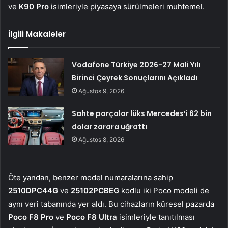
ve
K90 Pro
isimleriyle piyasaya sürülmeleri muhtemel.
İlgili Makaleler
Vodafone Türkiye 2026-27 Mali Yılı
Birinci Çeyrek Sonuçlarını Açıkladı
Ağustos 9, 2026
Sahte parçalar lüks Mercedes’i 62 bin
dolar zarara uğrattı
Ağustos 8, 2026
Öte yandan, benzer model numaralarına sahip
2510DPC44G
ve
25102PCBEG
kodlu iki Poco modeli de
aynı veri tabanında yer aldı. Bu cihazların küresel pazarda
Poco F8 Pro
ve
Poco F8 Ultra
isimleriyle tanıtılması