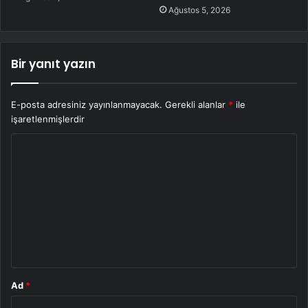
Ağustos 5, 2026
Bir yanıt yazın
E-posta adresiniz yayınlanmayacak.
Gerekli alanlar
*
ile
işaretlenmişlerdir
Y
o
r
u
m
*
Ad
*