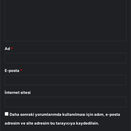
r
u
m
*
Ad
*
E-posta
*
İnternet sitesi
Daha sonraki yorumlarımda kullanılması için adım, e-posta
adresim ve site adresim bu tarayıcıya kaydedilsin.