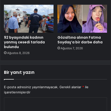
92 byaşındaki kadının
Gözaltına alınan Fatma
yanmış cesedi tarlada
Soydaş’a bir darbe daha
bulundu
Ağustos 7, 2026
Ağustos 8, 2026
Bir yanıt yazın
E-posta adresiniz yayınlanmayacak.
Gerekli alanlar
*
ile
işaretlenmişlerdir
Y
o