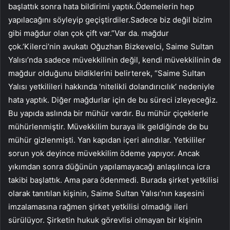
başlattık sonra hata bildirimi yaptık.Ödemelerin hep
yapılacağını söyleyip geçiştirdiler.Sadece biz değil bizim
gibi mağdur olan çok çift var.”Var da. mağdur
çok.’Kilerci’nin avukatı Oğuzhan Bizkevelci, Saime Sultan
Yalısı’nda sadece müvekkilinin değil, kendi müvekkilinin de
mağdur olduğunu bildiklerini belirterek, “Saime Sultan
Yalısı yetkilileri hakkında ‘nitelikli dolandırıcılık’ nedeniyle
hata yaptık. Diğer mağdurlar için de bu süreci izleyeceğiz.
Bu yapıda aslında bir mühür vardır. Bu mühür çiçeklerle
mühürlenmiştir. Müvekkilim buraya ilk geldiğinde de bu
mühür gizlenmişti. Yan kapıdan içeri alındılar. Yetkililer
sorun yok deyince müvekkilim ödeme yapıyor. Ancak
yıkımdan sonra düğünün yapılamayacağı anlaşılınca icra
takibi başlattık. Ama para ödenmedi. Burada şirket yetkilisi
olarak tanıtılan kişinin, Saime Sultan Yalısı’nın kaşesini
imzalamasına rağmen şirket yetkilisi olmadığı ileri
sürülüyor. Şirketin hukuk görevlisi olmayan bir kişinin