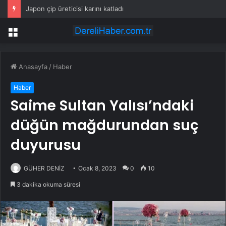
Japon çip üreticisi karını katladı
Menü
Anasayfa
/
Haber
Haber
Saime Sultan Yalısı’ndaki
düğün mağdurundan suç
duyurusu
GÜHER DENİZ
Ocak 8, 2023
0
10
3 dakika okuma süresi