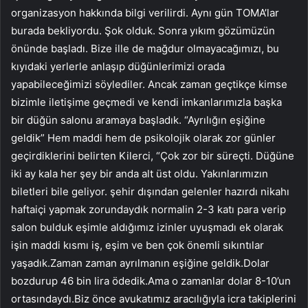
organizasyon hakkında bilgi verilirdi. Aynı gün TOMA’lar
burada bekliyordu. Şok olduk. Sonra yıkım gözümüzün
önünde başladı. Bize ille de mağdur olmayacağımızı, bu
kıyıdaki yerlerle anlaşıp düğünlerimizi orada
yapabileceğimizi söylediler. Ancak zaman geçtikçe kimse
bizimle iletişime geçmedi ve kendi imkanlarımızla başka
bir düğün salonu aramaya başladık. “Ayrılığın eşiğine
geldik” Hem maddi hem de psikolojik olarak zor günler
geçirdiklerini belirten Kilerci, “Çok zor bir süreçti. Düğüne
iki ay kala her şey bir anda alt üst oldu. Yakınlarımızın
biletleri bile geliyor. şehir dışından gelenler hazırdı nikahı
haftaiçi yapmak zorundaydık normalin 2-3 katı para verip
salon bulduk eşimle aldığımız izinler uyuşmadı ek olarak
işin maddi kısmı iş, eşim ve ben çok önemli sıkıntılar
yaşadık.Zaman zaman ayrılmanın eşiğine geldik.Dolar
bozdurup 46 bin lira ödedik.Ama o zamanlar dolar 8-10’un
ortasındaydı.Biz önce avukatımız aracılığıyla icra takiplerini