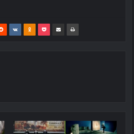
erest
Reddit
VKontakte
Odnoklassniki
Pocket
E-Posta ile paylaş
Yazdır