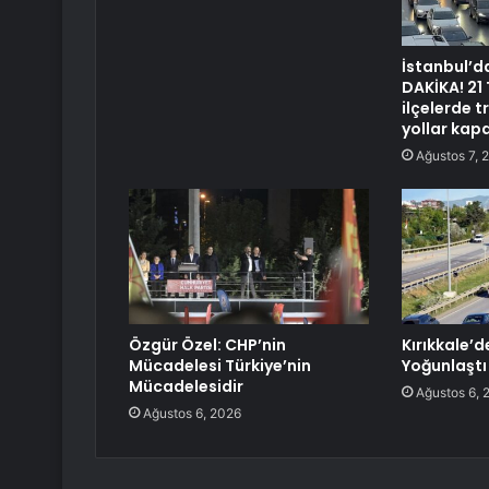
İstanbul’d
DAKİKA! 21
ilçelerde t
yollar kapa
Ağustos 7, 
Özgür Özel: CHP’nin
Kırıkkale’d
Mücadelesi Türkiye’nin
Yoğunlaştı
Mücadelesidir
Ağustos 6, 
Ağustos 6, 2026