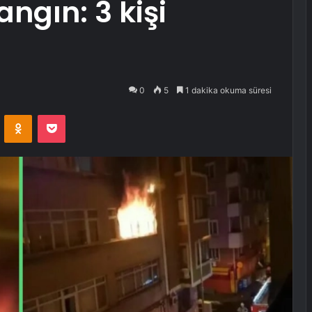
ngın: 3 kişi
0
5
1 dakika okuma süresi
VKontakte
Odnoklassniki
Pocket