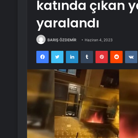
katında çıkan ya
yaralandı
BARIŞ ÖZDEMİR
Haziran 4, 2023
Facebook
Twitter
LinkedIn
Tumblr
Pinterest
Reddit