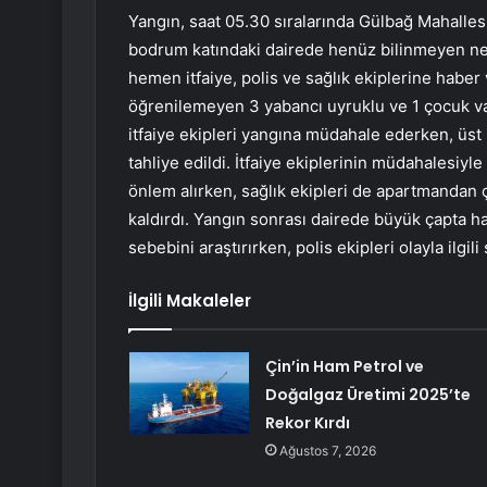
Yangın, saat 05.30 sıralarında Gülbağ Mahallesi
bodrum katındaki dairede henüz bilinmeyen nede
hemen itfaiye, polis ve sağlık ekiplerine haber
öğrenilemeyen 3 yabancı uyruklu ve 1 çocuk vata
itfaiye ekipleri yangına müdahale ederken, üst
tahliye edildi. İtfaiye ekiplerinin müdahalesiyl
önlem alırken, sağlık ekipleri de apartmandan ç
kaldırdı. Yangın sonrası dairede büyük çapta ha
sebebini araştırırken, polis ekipleri olayla ilgil
İlgili Makaleler
Çin’in Ham Petrol ve
Doğalgaz Üretimi 2025’te
Rekor Kırdı
Ağustos 7, 2026