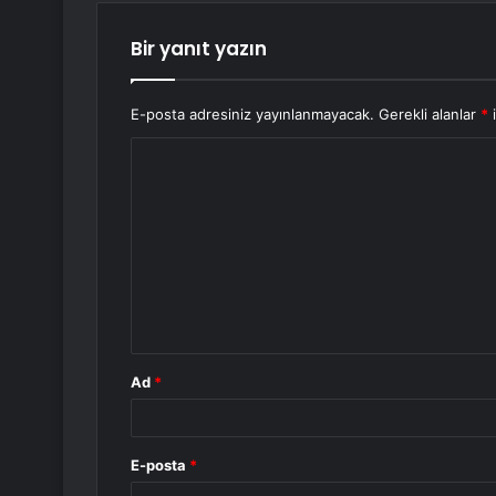
Bir yanıt yazın
E-posta adresiniz yayınlanmayacak.
Gerekli alanlar
*
i
Y
o
r
u
m
*
Ad
*
E-posta
*