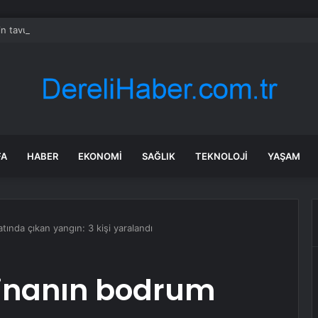
in tavuk devinde işçiler zehirlendi: Hastaneye kaldırıldılar
FA
HABER
EKONOMI
SAĞLIK
TEKNOLOJI
YAŞAM
atında çıkan yangın: 3 kişi yaralandı
 binanın bodrum