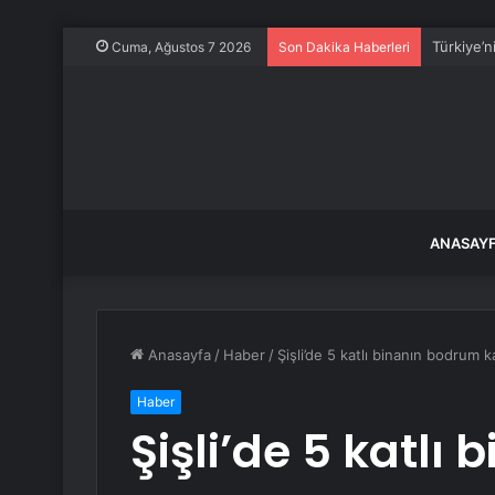
Türkiye’n
Cuma, Ağustos 7 2026
Son Dakika Haberleri
ANASAY
Anasayfa
/
Haber
/
Şişli’de 5 katlı binanın bodrum k
Haber
Şişli’de 5 katlı