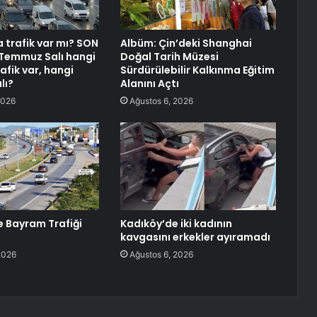
a trafik var mı? SON
Albüm: Çin’deki Shanghai
 Temmuz Salı hangi
Doğal Tarih Müzesi
rafik var, hangi
Sürdürülebilir Kalkınma Eğitim
lı?
Alanını Açtı
2026
Ağustos 6, 2026
e Bayram Trafiği
Kadıköy’de iki kadının
kavgasını erkekler ayıramadı
2026
Ağustos 6, 2026