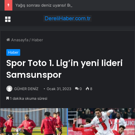
Yağış sonrası deniz uyarısı! Bulanık ve kötü kokulu suda yüzmeyin
Menü
Anasayfa
/
Haber
Haber
Spor Toto 1. Lig’in yeni lideri
Samsunspor
GÜHER DENİZ
Ocak 31, 2023
0
8
1 dakika okuma süresi