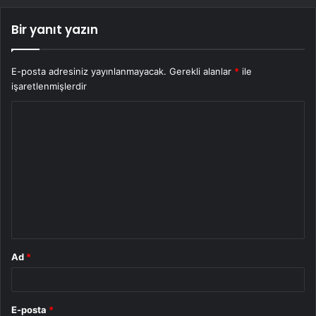
Bir yanıt yazın
E-posta adresiniz yayınlanmayacak.
Gerekli alanlar
*
ile
işaretlenmişlerdir
Y
o
r
u
m
*
Ad
*
E-posta
*