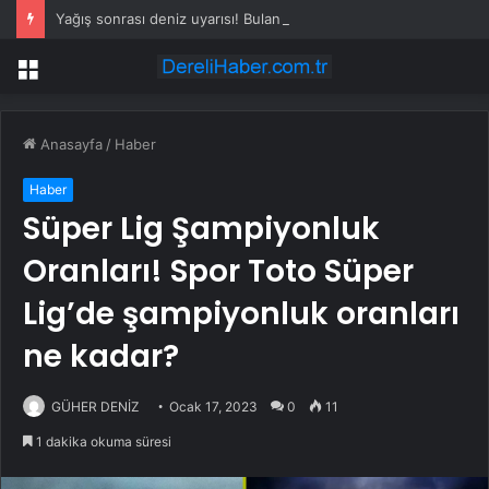
Yağış sonrası deniz uyarısı! Bulanık ve kötü kokulu suda yüzmeyin
Menü
Anasayfa
/
Haber
Haber
Süper Lig Şampiyonluk
Oranları! Spor Toto Süper
Lig’de şampiyonluk oranları
ne kadar?
GÜHER DENİZ
Ocak 17, 2023
0
11
1 dakika okuma süresi