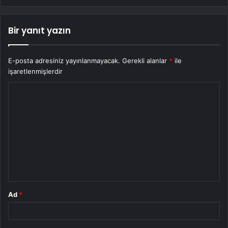
Bir yanıt yazın
E-posta adresiniz yayınlanmayacak.
Gerekli alanlar
*
ile
işaretlenmişlerdir
Y
o
r
u
m
*
Ad
*