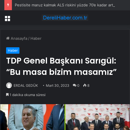
Pestisite maruz kalmak ALS riskini yüzde 70’e kadar artırıyor
Menü
Anasayfa
/
Haber
Haber
TDP Genel Başkanı Sarıgül:
“Bu masa bizim masamız”
ERDAL GEDÜK
Mart 30, 2023
0
8
1 dakika okuma süresi