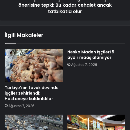
önerisine tepki: Bu kadar cehalet ancak
tatbikatla olur
İlgili Makaleler
Nesko Maden işçileri 5
aydır maaş alamıyor
Ağustos 7, 2026
Türkiye’nin tavuk devinde
işçiler zehirlendi:
Hastaneye kaldırıldılar
Ağustos 7, 2026