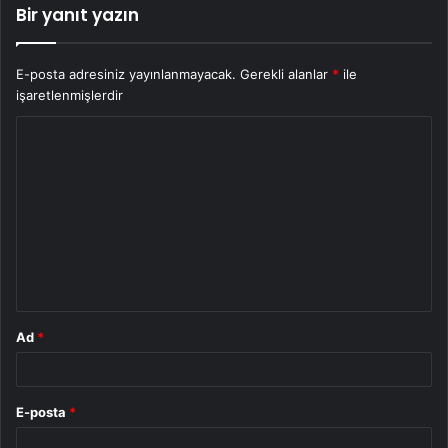
Bir yanıt yazın
E-posta adresiniz yayınlanmayacak.
Gerekli alanlar
*
ile
işaretlenmişlerdir
Y
o
r
u
m
*
Ad
*
E-posta
*