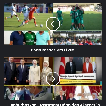
Bodrumspor Mert'i aldı
Cumhurbaşkanı Danışmanı Oğan'dan Akşener'in