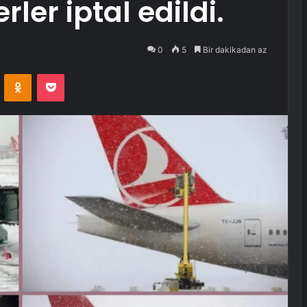
rler iptal edildi.
0
5
Bir dakikadan az
VKontakte
Odnoklassniki
Pocket