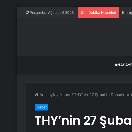
Emni
Perşembe, Ağustos 6 2026
Son Dakika Haberleri
ANASAY
Anasayfa
/
Haber
/
THY’nin 27 Şubat’ta Düsseldorf’a 
Haber
THY’nin 27 Şuba