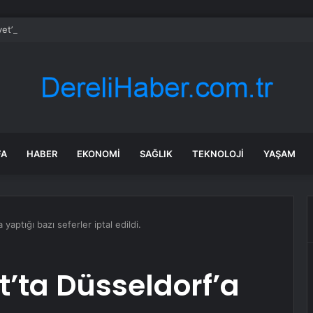
yet’ten UYUMA çağrısı
FA
HABER
EKONOMI
SAĞLIK
TEKNOLOJI
YAŞAM
yaptığı bazı seferler iptal edildi.
t’ta Düsseldorf’a