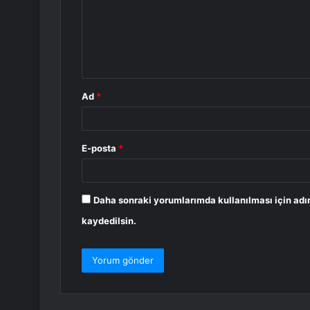
u
m
*
Ad
*
E-posta
*
Daha sonraki yorumlarımda kullanılması için adı
kaydedilsin.