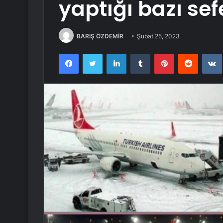
yaptığı bazı sefe
BARIŞ ÖZDEMİR
Şubat 25, 2023
Facebook
Twitter
LinkedIn
Tumblr
Pinterest
Reddit