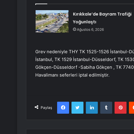
Kırıkkale’de Bayram Trafiği
Yoğunlaştı
Ağustos 6, 2026
Grev nedeniyle THY TK 1525-1526 İstanbul-Dü
İstanbul, TK 1529 İstanbul-Düsseldorf, TK 15
Gökçen-Düsseldorf -Sabiha Gökçen , TK 774
Havalimanı seferleri iptal edilmiştir.
Facebook
Twitter
LinkedIn
Tumblr
Pint
Paylaş