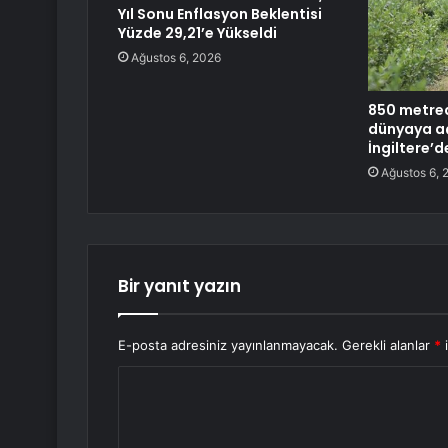
Yıl Sonu Enflasyon Beklentisi
Yüzde 29,21’e Yükseldi
Ağustos 6, 2026
850 metred
dünyaya aç
İngiltere’d
Ağustos 6, 
Bir yanıt yazın
E-posta adresiniz yayınlanmayacak.
Gerekli alanlar
*
i
Y
o
r