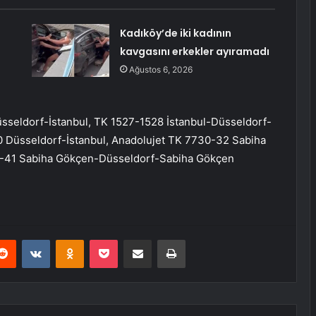
Kadıköy’de iki kadının
kavgasını erkekler ayıramadı
Ağustos 6, 2026
sseldorf-İstanbul, TK 1527-1528 İstanbul-Düsseldorf-
30 Düsseldorf-İstanbul, Anadolujet TK 7730-32 Sabiha
0-41 Sabiha Gökçen-Düsseldorf-Sabiha Gökçen
erest
Reddit
VKontakte
Odnoklassniki
Pocket
E-Posta ile paylaş
Yazdır