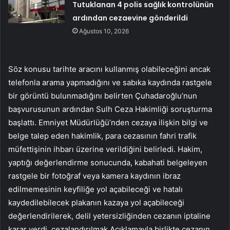
Tutuklanan 4 polis sağlık kontrolünün
ardından cezaevine gönderildi
Ağustos 10, 2026
Söz konusu tarihte aracını kullanmış olabileceğini ancak
telefonla arama yapmadığını ve sabıka kaydında rastgele
bir görüntü bulunmadığını belirten Çuhadaroğlu’nun
başvurusunun ardından Sulh Ceza Hakimliği soruşturma
başlattı. Emniyet Müdürlüğü’nden cezaya ilişkin bilgi ve
belge talep eden hakimlik, para cezasının fahri trafik
müfettişinin ihbarı üzerine verildiğini belirledi. Hakim,
yaptığı değerlendirme sonucunda, kabahati belgeleyen
rastgele bir fotoğraf veya kamera kaydının ibraz
edilmemesinin keyfiliğe yol açabileceği ve hatalı
kaydedilebilecek plakanın kazaya yol açabileceği
değerlendirilerek, delil yetersizliğinden cezanın iptaline
karar verdi. cezalandırılmak Açıklamayla birlikte cezanın