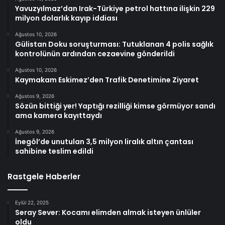
Yavuzyılmaz’dan Irak-Türkiye petrol hattına ilişkin 229
milyon dolarlık kayıp iddiası
Ağustos 10, 2026
Gülistan Doku soruşturması: Tutuklanan 4 polis sağlık
kontrolünün ardından cezaevine gönderildi
Ağustos 10, 2026
Kaymakam Eskimez’den Trafik Denetimine Ziyaret
Ağustos 9, 2026
Sözün bittiği yer! Yaptığı rezilliği kimse görmüyor sandı
ama kamera kayıttaydı
Ağustos 9, 2026
İnegöl’de unutulan 3,5 milyon liralık altın çantası
sahibine teslim edildi
Rastgele Haberler
Eylül 22, 2025
Seray Sever: Kocamı elimden almak isteyen ünlüler
oldu