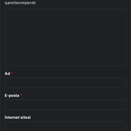
işaretlenmişlerdir
Y
o
r
u
m
*
Ad
*
E-posta
*
İnternet sitesi