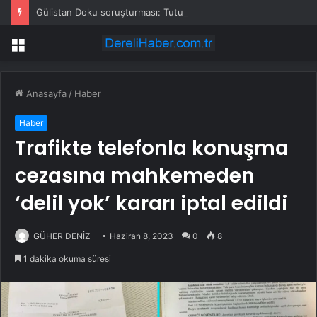
Gülistan Doku soruşturması: Tutuklanan 4 polis sağlık kontrolünün ardından cezaevine gönderildi
Menü
Anasayfa
/
Haber
Haber
Trafikte telefonla konuşma
cezasına mahkemeden
‘delil yok’ kararı iptal edildi
GÜHER DENİZ
Haziran 8, 2023
0
8
1 dakika okuma süresi