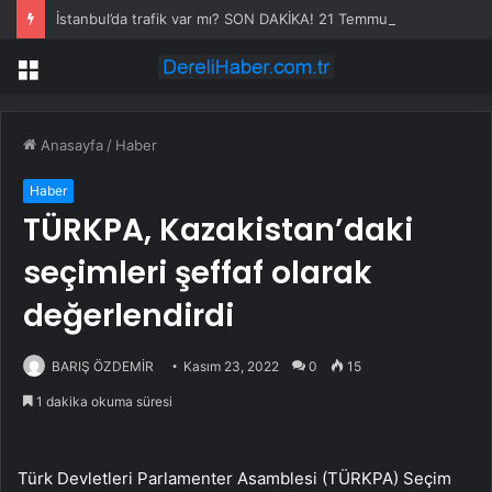
İstanbul’da trafik var mı? SON DAKİKA! 21 Temmuz Salı hangi ilçelerde trafik var, hangi yollar kapalı?
Menü
Anasayfa
/
Haber
Haber
TÜRKPA, Kazakistan’daki
seçimleri şeffaf olarak
değerlendirdi
BARIŞ ÖZDEMİR
Kasım 23, 2022
0
15
1 dakika okuma süresi
Türk Devletleri Parlamenter Asamblesi (TÜRKPA) Seçim