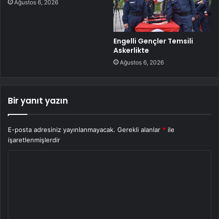
Ağustos 6, 2026
Engelli Gençler Temsili
Askerlikte
Ağustos 6, 2026
Bir yanıt yazın
E-posta adresiniz yayınlanmayacak.
Gerekli alanlar
*
ile
işaretlenmişlerdir
Y
o
r
u
m