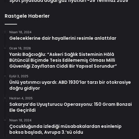
Spot piyasada doğal gaz fiyatları -26 Temmuz 2026
Rastgele Haberler
Nisan 18, 2024
Geleceklerine dair hayallerini resimle anlattılar
Ocak 16, 2026
Yankı Bağcıoğlu: “Askeri Sağlık Sisteminin Hâlâ
Bütüncül Biçimde Tesis Edilememiş Olması Milli
Güvenliği Zayıflatan Ciddi Bir Yapısal Sorundur”
Eylül 3, 2025
Ünlü yatırımcı uyardı: ABD 1930’lar tarzı bir otokrasiye
doğru gidiyor
Haziran 4, 2025
Sakarya’da Uyuşturucu Operasyonu: 150 Gram Bonzai
Ele Geçirildi
Nisan 18, 2024
Çocukluğunda izlediği müsabakalardan esinlenip
boksa başladı, Avrupa 3.’sü oldu