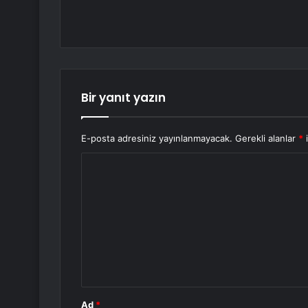
Bir yanıt yazın
E-posta adresiniz yayınlanmayacak.
Gerekli alanlar
*
i
Y
o
r
u
m
*
Ad
*