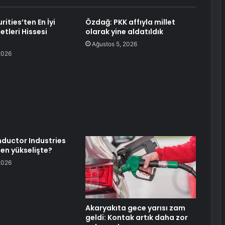
rities’ten En İyi
Özdağ: PKK affıyla millet
tleri Hissesi
olarak yine aldatıldık
Ağustos 5, 2026
2026
ductor Industries
den yükselişte?
2026
Akaryakıta gece yarısı zam
geldi: Kontak artık daha zor