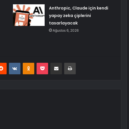
Anthropic, Claude için kendi
yapay zeka çiplerini
tasarlayacak
Ağustos 6, 2026
erest
Reddit
VKontakte
Odnoklassniki
Pocket
E-Posta ile paylaş
Yazdır