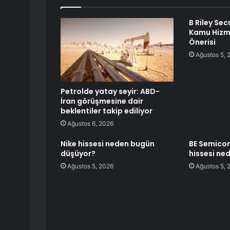
B Riley Secu
Kamu Hizme
Önerisi
Ağustos 5, 
Petrolde yatay seyir: ABD-
İran görüşmesine dair
beklentiler takip ediliyor
Ağustos 6, 2026
Nike hissesi neden bugün
BE Semicon
düşüyor?
hissesi ne
Ağustos 5, 2026
Ağustos 5, 