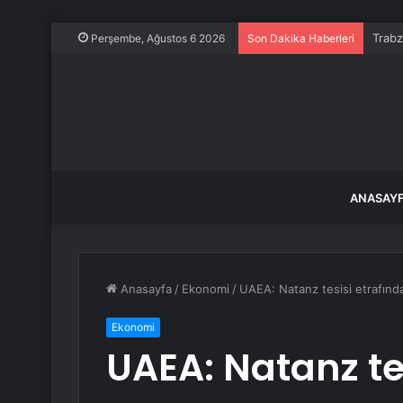
Trab
Perşembe, Ağustos 6 2026
Son Dakika Haberleri
ANASAY
Anasayfa
/
Ekonomi
/
UAEA: Natanz tesisi etrafınd
Ekonomi
UAEA: Natanz te