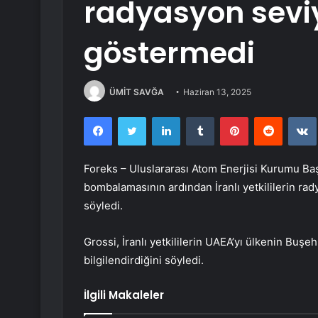
radyasyon seviy
göstermedi
ÜMİT SAVĞA
Haziran 13, 2025
Facebook
Twitter
LinkedIn
Tumblr
Pinterest
Reddit
Foreks – Uluslararası Atom Enerjisi Kurumu Başk
bombalamasının ardından İranlı yetkililerin ra
söyledi.
Grossi, İranlı yetkililerin UAEA’yı ülkenin Buş
bilgilendirdiğini söyledi.
İlgili Makaleler