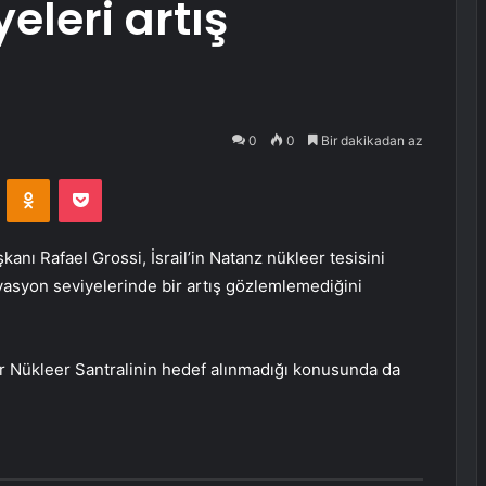
eleri artış
0
0
Bir dakikadan az
VKontakte
Odnoklassniki
Pocket
anı Rafael Grossi, İsrail’in Natanz nükleer tesisini
dyasyon seviyelerinde bir artış gözlemlemediğini
ehr Nükleer Santralinin hedef alınmadığı konusunda da