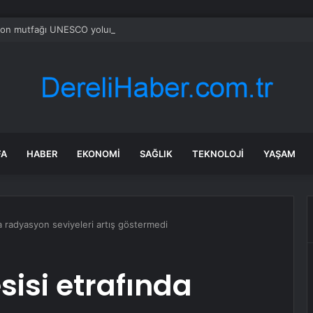
zon mutfağı UNESCO yolunda
FA
HABER
EKONOMI
SAĞLIK
TEKNOLOJI
YAŞAM
a radyasyon seviyeleri artış göstermedi
sisi etrafında